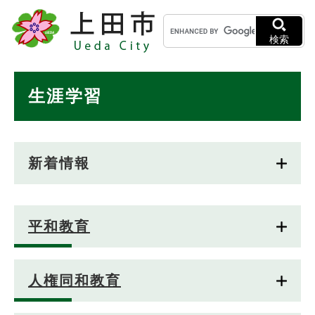
ペ
メニューを飛ばして本文へ
キ
ー
ー
ジ
検索
ワ
の
ー
先
ド
本
頭
生涯学習
検
で
文
索
す
。
新着情報
平和教育
人権同和教育