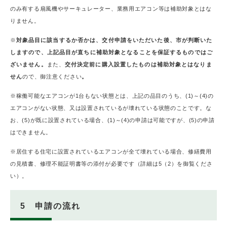
のみ有する扇風機やサーキュレーター、業務用エアコン等は補助対象とはな
りません。
※
対象品目に該当するか否かは、交付申請をいただいた後、市が判断いた
しますので、上記品目が直ちに補助対象となることを保証するものではご
ざいません。
また、
交付決定前に購入設置したものは補助対象とはなりま
せん
ので、御注意ください
。
※稼働可能なエアコンが1台もない状態とは、上記の品目のうち、(1)～(4)の
エアコンがない状態、又は設置されているが壊れている状態のことです。な
お、(5)が既に設置されている場合、(1)～(4)の申請は可能ですが、(5)の申請
はできません。
※居住する住宅に設置されているエアコンが全て壊れている場合、修繕費用
の見積書、修理不能証明書等の添付が必要です（詳細は5（2）を御覧くださ
い）。
5 申請の流れ