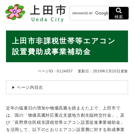
ペ
メニューを飛ばして本文へ
キ
ー
ー
ジ
検索
ワ
の
ー
先
ド
本
頭
上田市非課税世帯等エアコン
検
で
文
索
す
設置費助成事業補助金
。
ページID：0124857
更新日：2026年2月20日更新
ページ内目次
近年の猛暑日の増加や物価高騰を踏まえた上で、上田市で
は、国の「物価高騰対応重点支援地方創生臨時交付金」、及
び「長野県住民税非課税世帯エアコン設置促進事業補助金」
を活用して、以下のとおりエアコン設置費に対する助成事業