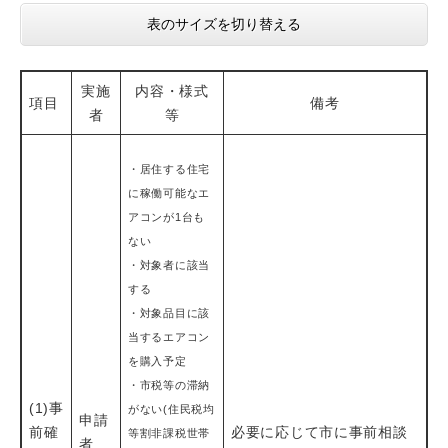
表のサイズを切り替える
実施
内容・様式
項目
備考
者
等
・居住する住宅
に稼働可能なエ
アコンが1台も
ない
・対象者に該当
する
・対象品目に該
当するエアコン
を購入予定
・市税等の滞納
(1)事
がない(住民税均
申請
前確
必要に応じて市に事前相談
等割非課税世帯
者