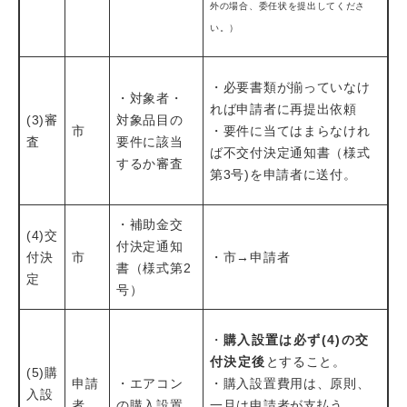
外の場合、委任状を提出してくださ
い。）
・必要書類が揃っていなけ
・対象者・
れば申請者に再提出依頼
(3)審
対象品目の
市
・要件に当てはまらなけれ
査
要件に該当
ば不交付決定通知書（様式
するか審査
第3号)を申請者に送付。
・補助金交
(4)交
付決定通知
付決
市
・市→申請者
書（様式第2
定
号）
・
購入設置は必ず(4)の交
付決定後
とすること。
(5)購
申請
・エアコン
・購入設置費用は、原則、
入設
者
の購入設置
一旦は申請者が支払う。