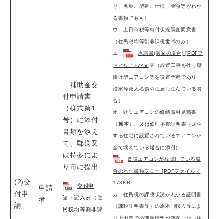
り、名称、型番、仕様、金額等がわか
る書類でも可）
ウ 上田市税等納付状況調査同意書
（住民税均等割非課税世帯のみ）
エ
承諾書(借家の場合) [PDFフ
ァイル／77KB]
等（設置工事を伴う壁
掛け型エアコン等を設置予定であり、
・補助金交
借家等他人名義の住居に住んでいる場
付申請書
合）
（様式第1
オ 既設エアコンの修繕費用見積書
号）に添付
（
原本
）、又は修理不能証明書（居住
書類を添え
する住宅に設置されているエアコンが
て、郵送又
全て壊れている場合に添付）
は持参によ
既設エアコンが故障している場
り市に提出
合の添付書類フロー [PDFファイル／
(2)交
173KB]
交付申
申請
付申
カ 住民税の課税状況がわかる証明書
請・記入例（住
者
請
（課税証明書等）の原本（転入等によ
民税均等割非課
り上田市での課税情報が存在しない住