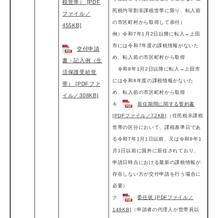
税世帯） [PDF
民税均等割非課税世帯に限り、転入前
ファイル／
の市区町村から取得して添付）
455KB]
例）令和7年1月2日以降に転入→上田
市には令和7年度の課税情報がないた
交付申請
め、転入前の市区町村から取得
書・記入例（生
令和8年1月2日以降に転入→上田市
活保護受給世
には令和8年度の課税情報がないた
帯） [PDFファ
め、転入前の市区町村から取得
イル／308KB]
キ
居住期間に関する誓約書
[PDFファイル／72KB]
（住民税非課税
世帯の区分において、
課税基準日であ
る令和7年1月1日以前、又は令和8年1
月1
日以前に国外に居住されており、
申請日時点における最新の課税情報が
存在
しない方が交付申請を行う場合に
必要）
ク
委任状 [PDFファイル／
149KB]
（申請者の代理人が世帯員以