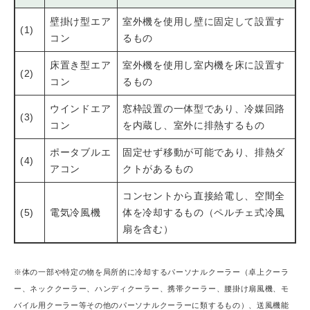
壁掛け型エア
室外機を使用し壁に固定して設置す
(1)
コン
るもの
床置き型エア
室外機を使用し室内機を床に設置す
(2)
コン
るもの
ウインドエア
窓枠設置の一体型であり、冷媒回路
(3)
コン
を内蔵し、室外に排熱するもの
ポータブルエ
固定せず移動が可能であり、排熱ダ
(4)
アコン
クトがあるもの
コンセントから直接給電し、空間全
(5)
電気冷風機
体を冷却するもの（ペルチェ式冷風
扇を含む）
※体の一部や特定の物を局所的に冷却するパーソナルクーラー（卓上クーラ
ー、ネッククーラー、ハンディクーラー、携帯クーラー、腰掛け扇風機、モ
バイル用クーラー等その他のパーソナルクーラーに類するもの）、送風機能