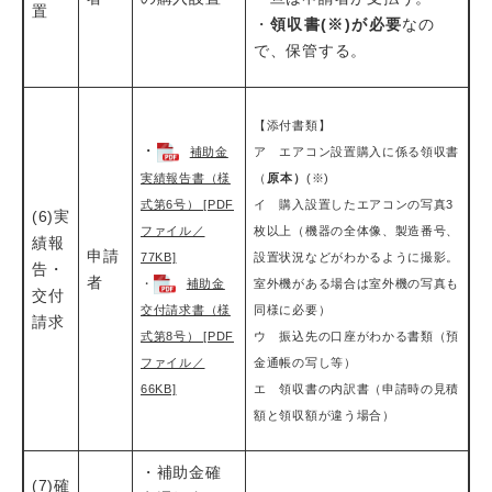
置
・
領収書(※)が必要
なの
で、保管する。
【添付書類】
・
補助金
ア エアコン設置購入に係る領収書
（
原本）
(※)
実績報告書（様
イ 購入設置したエアコンの写真3
式第6号） [PDF
(6)実
枚以上（機器の全体像、製造番号、
ファイル／
績報
申請
設置状況などがわかるように撮影。
77KB]
告・
者
室外機がある場合は室外機の写真も
・
補助金
交付
同様に必要）
交付請求書（様
請求
ウ 振込先の口座がわかる書類（預
式第8号） [PDF
金通帳の写し等）
ファイル／
エ 領収書の内訳書（申請時の見積
66KB]
額と領収額が違う場合）
・補助金確
(7)確