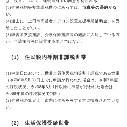
は、設置について、建物所有者の同意が得られる。
(3)住民税均等割非課税世帯にあっては、
市税等の滞納がな
い。
(4)過去に「
上田市高齢者エアコン設置支援事業補助金
」を受
給したことがない。
(5)障害者支援施設、介護保険施設等の施設に入所している方
が、当該施設等に設置する場合ではない。
(1) 住民税均等割非課税世帯
(1)申請日において、世帯全員住民税均等割非課税である世帯
（令和8年5月31日までに申請が行われた場合は、令和7年度
の課税状況、令和8年6月1日以降に申請が行われた場合は、
令和8年度の課税状況で判断）
(2)住民税の算定上、市内に住所を有する方に扶養されていな
い。
(2) 生活保護受給世帯