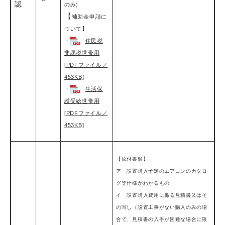
認
のみ)
【
補助金申請に
ついて】
・
住民税
非課税世帯用
[PDFファイル／
453KB]
・
生活保
護受給世帯用
[PDFファイル／
453KB]
【添付書類】
ア 設置購入予定のエアコンのカタロ
グ等仕様がわかるもの
イ 設置購入費用に係る見積書又はそ
の写し（設置工事がない購入のみの場
合で、見積書の入手が困難な場合に限