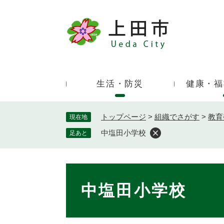
ペ
ー
ジ
キ
の
ー
先
ワ
頭
ー
で
生活・防災
健康・福
ド
す
検
。
索
トップページ
>
組織でさがす
>
教育
現在地
中塩田小学校
足あと
本
文
中塩田小学校