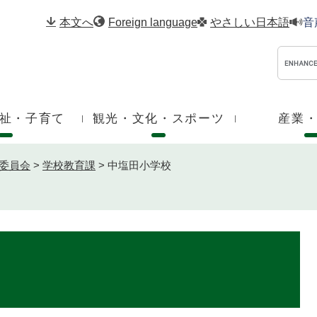
メニューを飛ばして本文へ
本文へ
Foreign language
やさしい日本語
音
祉・子育て
観光・文化・スポーツ
産業
委員会
>
学校教育課
>
中塩田小学校