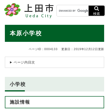
ペ
メニューを飛ばして本文へ
キ
ー
ー
ジ
検索
ワ
の
ー
先
ド
本
頭
本原小学校
検
で
文
索
す
。
ページID：0004133
更新日：2019年12月12日更新
ページ内目次
小学校
施設情報