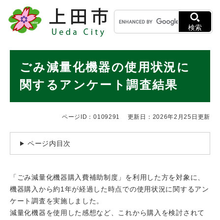
ペ
メニューを飛ばして本文へ
キ
ー
ー
ジ
検索
ワ
の
ー
先
ド
本
頭
ごみ減量化機器の使用状況に
検
で
文
索
す
関するアンケート調査結果
。
ページID：0109291
更新日：2026年2月25日更新
ページ内目次
「ごみ減量化機器購入費補助制度」を利用した方を対象に、
機器購入から約1年が経過した時点での使用状況に関するアン
ケート調査を実施しました。
減量化機器を使用した感想など、これから購入を検討されて