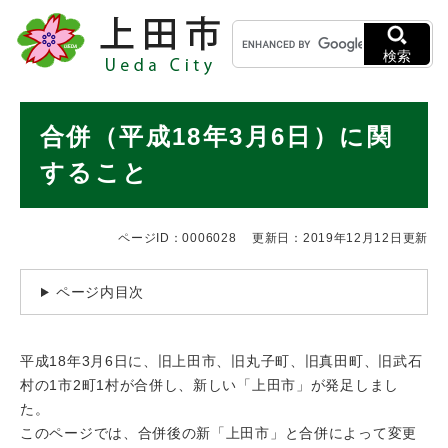
ペ
メニューを飛ばして本文へ
キ
ー
ー
ジ
検索
ワ
の
ー
先
ド
本
頭
合併（平成18年3月6日）に関
検
で
文
索
す
すること
。
ページID：0006028
更新日：2019年12月12日更新
ページ内目次
平成18年3月6日に、旧上田市、旧丸子町、旧真田町、旧武石
村の1市2町1村が合併し、新しい「上田市」が発足しまし
た。
このページでは、合併後の新「上田市」と合併によって変更