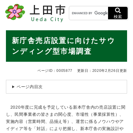
ペ
メニューを飛ばして本文へ
キ
ー
ー
ジ
検索
ワ
の
ー
先
ド
本
頭
新庁舎売店設置に向けたサウ
検
で
文
索
す
ンディング型市場調査
。
ページID：0005877
更新日：2020年2月26日更新
ページ内目次
2020年度に完成を予定している新本庁舎内の売店設置に関
し、民間事業者の皆さまの関心度、市場性（事業採算性）、
実施内容（営業時間、品揃え等）、運営に係るノウハウやア
イディア等を「対話」により把握し、新本庁舎の実施設計や