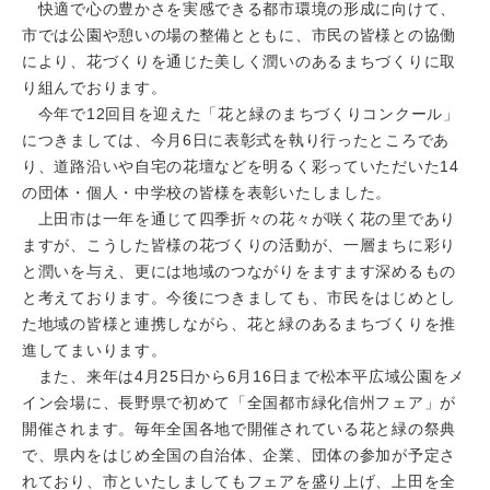
快適で心の豊かさを実感できる都市環境の形成に向けて、
市では公園や憩いの場の整備とともに、市民の皆様との協働
により、花づくりを通じた美しく潤いのあるまちづくりに取
り組んでおります。
今年で12回目を迎えた「花と緑のまちづくりコンクール」
につきましては、今月6日に表彰式を執り行ったところであ
り、道路沿いや自宅の花壇などを明るく彩っていただいた14
の団体・個人・中学校の皆様を表彰いたしました。
上田市は一年を通じて四季折々の花々が咲く花の里であり
ますが、こうした皆様の花づくりの活動が、一層まちに彩り
と潤いを与え、更には地域のつながりをますます深めるもの
と考えております。今後につきましても、市民をはじめとし
た地域の皆様と連携しながら、花と緑のあるまちづくりを推
進してまいります。
また、来年は4月25日から6月16日まで松本平広域公園をメ
イン会場に、長野県で初めて「全国都市緑化信州フェア」が
開催されます。毎年全国各地で開催されている花と緑の祭典
で、県内をはじめ全国の自治体、企業、団体の参加が予定さ
れており、市といたしましてもフェアを盛り上げ、上田を全