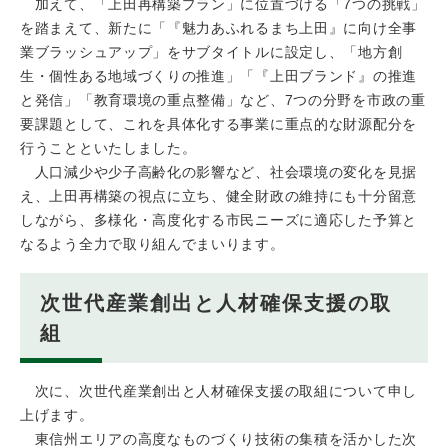
加えて、「上田再構築プラン」に位置づける「7つの挑戦」
を踏まえて、新たに「『魅力あふれるまち上田』に向け全事
業ブラッシュアップ」をサブタイトルに設定し、「地方創
生・個性ある地域づくりの推進」「『上田ブランド』の推進
と発信」「教育環境の重点整備」など、7つの分野を市政の重
要課題として、これを具体化する事業に重点的な財源配分を
行うことといたしました。
人口減少や少子高齢化の影響など、社会環境の変化を見据
え、上田再構築の視点に立ち、健全財政の維持にも十分留意
しながら、多様化・高度化する市民ニーズに適応した予算と
なるよう全力で取り組んでまいります。
次世代産業創出と人材確保支援の取
組
次に、次世代産業創出と人材確保支援の取組について申し
上げます。
東信州エリアの高度なものづくり技術の集積を活かした次