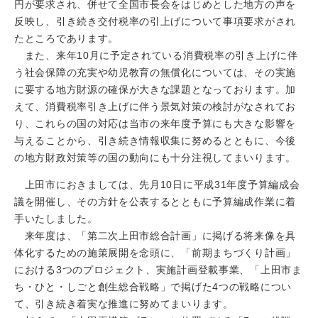
円が要求され、併せて全国市長会をはじめとした地方の声を
反映し、引き続き交付税率の引上げについて事項要求がされ
たところであります。
また、来年10月に予定されている消費税率の引き上げに伴
う社会保障の充実や幼児教育の無償化については、その実施
に要する地方財源の確保が大きな課題となっております。加
えて、消費税率引き上げに伴う景気対策の検討がなされてお
り、これらの国の対応は当市の来年度予算にも大きな影響を
与えることから、引き続き情報収集に努めるとともに、今後
の地方財政対策等の国の動向にも十分注視してまいります。
上田市におきましては、先月10日に平成31年度予算編成会
議を開催し、その方針を公表するとともに予算編成作業に着
手いたしました。
来年度は、「第二次上田市総合計画」に掲げる将来像を具
体化するための施策展開を念頭に、「前期まちづくり計画」
における3つのプロジェクト、実施計画登載事業、「上田市ま
ち・ひと・しごと創生総合戦略」で掲げた4つの戦略につい
て、引き続き着実な推進に努めてまいります。