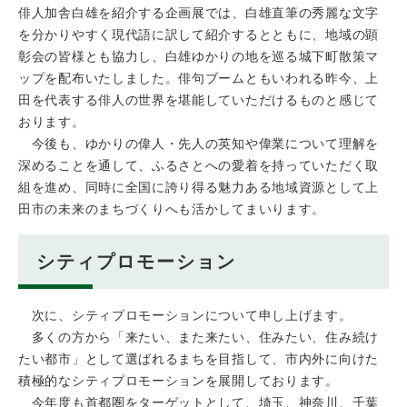
俳人加舎白雄を紹介する企画展では、白雄直筆の秀麗な文字
を分かりやすく現代語に訳して紹介するとともに、地域の顕
彰会の皆様とも協力し、白雄ゆかりの地を巡る城下町散策マ
ップを配布いたしました。俳句ブームともいわれる昨今、上
田を代表する俳人の世界を堪能していただけるものと感じて
おります。
今後も、ゆかりの偉人・先人の英知や偉業について理解を
深めることを通して、ふるさとへの愛着を持っていただく取
組を進め、同時に全国に誇り得る魅力ある地域資源として上
田市の未来のまちづくりへも活かしてまいります。
シティプロモーション
次に、シティプロモーションについて申し上げます。
多くの方から「来たい、また来たい、住みたい、住み続け
たい都市」として選ばれるまちを目指して、市内外に向けた
積極的なシティプロモーションを展開しております。
今年度も首都圏をターゲットとして、埼玉、神奈川、千葉