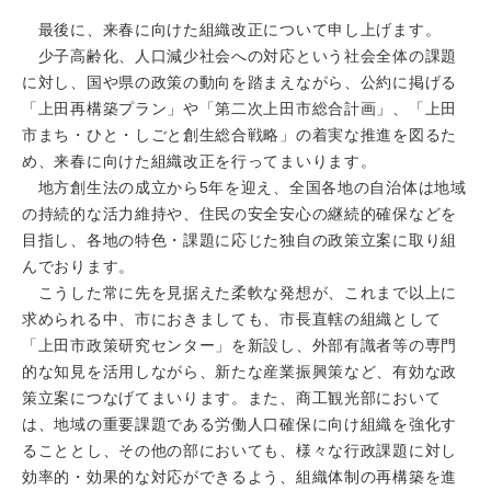
最後に、来春に向けた組織改正について申し上げます。
少子高齢化、人口減少社会への対応という社会全体の課題
に対し、国や県の政策の動向を踏まえながら、公約に掲げる
「上田再構築プラン」や「第二次上田市総合計画」、「上田
市まち・ひと・しごと創生総合戦略」の着実な推進を図るた
め、来春に向けた組織改正を行ってまいります。
地方創生法の成立から5年を迎え、全国各地の自治体は地域
の持続的な活力維持や、住民の安全安心の継続的確保などを
目指し、各地の特色・課題に応じた独自の政策立案に取り組
んでおります。
こうした常に先を見据えた柔軟な発想が、これまで以上に
求められる中、市におきましても、市長直轄の組織として
「上田市政策研究センター」を新設し、外部有識者等の専門
的な知見を活用しながら、新たな産業振興策など、有効な政
策立案につなげてまいります。また、商工観光部において
は、地域の重要課題である労働人口確保に向け組織を強化す
ることとし、その他の部においても、様々な行政課題に対し
効率的・効果的な対応ができるよう、組織体制の再構築を進