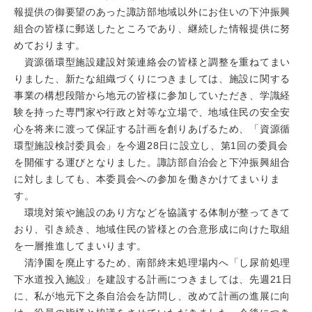
報提供の御要望のあった諏訪部地域以外にお住いの下沖振興
組合の皆様に郵送したところであり、継続した情報提供に努
めております。
資源循環型施設建設対策連絡会の皆様と調整を重ねてまい
りました、新たな組織づくりにつきましては、施設に関する
事業の構想段階から地元の皆様に参加していただき、学識経
験を持った専門家や行政と対等な立場で、地域住民の安全安
心を将来に渡って保証する計画を創りあげるため、「資源循
環型施設検討委員会」を今週28日に設立し、第1回の委員会
を開催する運びとなりました。諏訪部自治会と下沖振興組合
に対しましても、本委員会への参加を働きかけてまいりま
す。
環境対策や施設のあり方などを協議する体制が整ってきて
おり、引き続き、地域住民の皆様との合意形成に向けた取組
を一層推進してまいります。
清浄園を廃止するため、南部終末処理場内へ「し尿前処理
下水道投入施設」を建設する計画につきましては、先週21日
に、私が地元下之条自治会を訪問し、改めて計画の進展に向