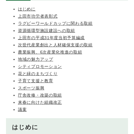
はじめに
上田市功労者表彰式
ラグビーワールドカップに関わる取組
資源循環型施設建設への取組
上田市の平成31年度当初予算編成
次世代産業創出と人材確保支援の取組
農業振興、6次産業化推進の取組
地域の魅力アップ
シティプロモーション
花と緑のまちづくり
子育て支援と教育
スポーツ振興
庁舎改修・改築の取組
来春に向けた組織改正
議案
はじめに