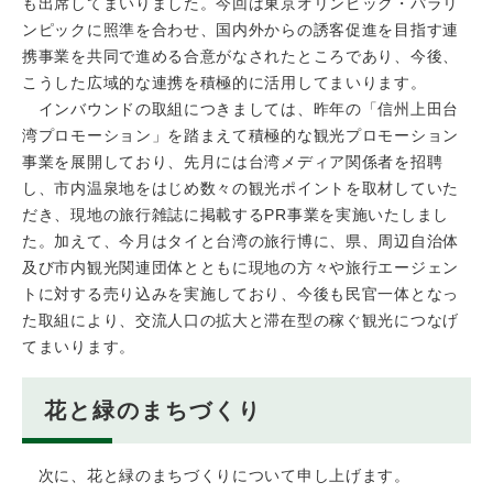
も出席してまいりました。今回は東京オリンピック・パラリ
ンピックに照準を合わせ、国内外からの誘客促進を目指す連
携事業を共同で進める合意がなされたところであり、今後、
こうした広域的な連携を積極的に活用してまいります。
インバウンドの取組につきましては、昨年の「信州上田台
湾プロモーション」を踏まえて積極的な観光プロモーション
事業を展開しており、先月には台湾メディア関係者を招聘
し、市内温泉地をはじめ数々の観光ポイントを取材していた
だき、現地の旅行雑誌に掲載するPR事業を実施いたしまし
た。加えて、今月はタイと台湾の旅行博に、県、周辺自治体
及び市内観光関連団体とともに現地の方々や旅行エージェン
トに対する売り込みを実施しており、今後も民官一体となっ
た取組により、交流人口の拡大と滞在型の稼ぐ観光につなげ
てまいります。
花と緑のまちづくり
次に、花と緑のまちづくりについて申し上げます。