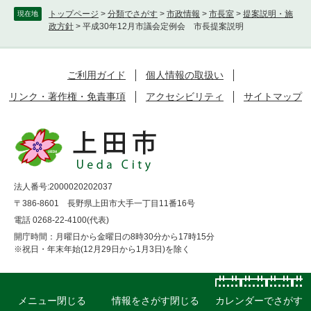
トップページ
>
分類でさがす
>
市政情報
>
市長室
>
提案説明・施
現在地
政方針
>
平成30年12月市議会定例会 市長提案説明
ご利用ガイド
個人情報の取扱い
リンク・著作権・免責事項
アクセシビリティ
サイトマップ
法人番号:2000020202037
〒386-8601 長野県上田市大手一丁目11番16号
電話 0268-22-4100(代表)
開庁時間：月曜日から金曜日の8時30分から17時15分
※祝日・年末年始(12月29日から1月3日)を除く
アクセス
お問い合わせ
メニュー
閉じる
情報をさがす
閉じる
カレンダーでさがす