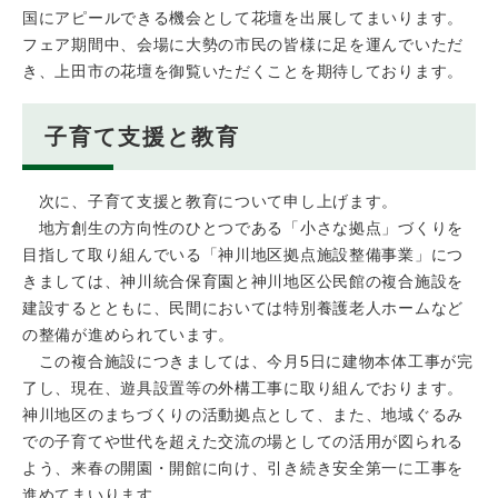
国にアピールできる機会として花壇を出展してまいります。
フェア期間中、会場に大勢の市民の皆様に足を運んでいただ
き、上田市の花壇を御覧いただくことを期待しております。
子育て支援と教育
次に、子育て支援と教育について申し上げます。
地方創生の方向性のひとつである「小さな拠点」づくりを
目指して取り組んでいる「神川地区拠点施設整備事業」につ
きましては、神川統合保育園と神川地区公民館の複合施設を
建設するとともに、民間においては特別養護老人ホームなど
の整備が進められています。
この複合施設につきましては、今月5日に建物本体工事が完
了し、現在、遊具設置等の外構工事に取り組んでおります。
神川地区のまちづくりの活動拠点として、また、地域ぐるみ
での子育てや世代を超えた交流の場としての活用が図られる
よう、来春の開園・開館に向け、引き続き安全第一に工事を
進めてまいります。