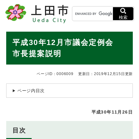
ペ
メニューを飛ばして本文へ
キ
ー
ー
ジ
検索
ワ
の
ー
先
ド
本
頭
平成30年12月市議会定例会
検
で
文
索
す
市長提案説明
。
ページID：0006009
更新日：2019年12月15日更新
ページ内目次
平成30年11月26日
目次