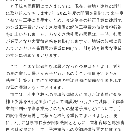
丸子統合保育園につきましては、現在、敷地と建物の設計
に取り組んでおりますが、2021年度の開園を目指して来年度
当初から工事に着手するため、今定例会の補正予算に建設地
の造成工事費とわかくさ幼稚園の解体工事費の債務負担行為
を計上いたしました。わかくさ幼稚園の園児は、一時、転園
が必要となり大変御迷惑をお掛けしますが、地域の皆様に喜
んでいただける保育園の完成に向けて、引き続き着実な事業
の推進に努めてまいります。
さて、全国で記録的な猛暑となった今夏はもとより、近年
の夏の厳しい暑さから子どもたちの安全と健康を守るため、
熱中症対策としての学校施設の空調設備の整備が全国各地で
喫緊の課題となっております。
市では、小中学校への空調設備導入に向けた調査費に係る
補正予算を9月定例会において御議決いただいて以降、全体事
業費抑制や早期事業完了のための整備手法などについて、庁
内関係課が連携して様々な検討を重ねてまいりました。更
に、8月には県市長会が関係機関とともに、首相官邸と総務省
自治財政局に対して、学校施設への空調設備設置等に関する