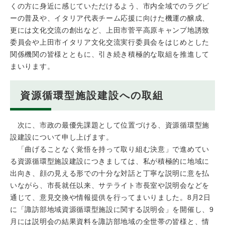
くの方に身近に感じていただけるよう、市内全域でのラグビ
ーの普及や、イタリア代表チーム応援に向けた機運の醸成、
更には文化交流の創出など、上田市菅平高原キャンプ地誘致
委員会や上田市イタリア文化交流実行委員会をはじめとした
関係機関の皆様とともに、引き続き積極的な取組を推進して
まいります。
資源循環型施設建設への取組
次に、市政の最優先課題として位置づける、資源循環型施
設建設について申し上げます。
「曲げることなく覚悟を持って取り組む決意」で進めてい
る資源循環型施設建設につきましては、私が積極的に地域に
出向き、顔の見える形での十分な対話と丁寧な説明に意を払
いながら、市長就任以来、サテライト市長室や説明会などを
通じて、意見交換や情報提供を行ってまいりました。8月2日
に「諏訪部地域資源循環型施設に関する説明会」を開催し、9
月には説明会の結果資料を諏訪部地域の全世帯の皆様と、情