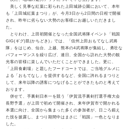
美しく見事な紅葉に彩られた上田城跡公園において、本年
も「上田城紅葉まつり」が、今月3日から2日間の日程で開催
され、昨年に劣らない大勢のお客様にお越しいただきまし
た。
とりわけ、上田初開催となった全国武将隊イベント「戦国
GIG(ギグ)凱(かちどき)」では、「信州上田おもてなし武将
隊」をはじめ、仙台、上越、熊本の4武将隊が集結し、勇壮な
パフォーマンスを繰り広げ、連日、全国から訪れた大勢の観
光客の皆様に楽しんでいただくことができました。更に、
「上田食劇場」と題したフードコートでは、ご当地グルメに
よる「おもてなし」を提供するなど、全国に誇れるまつりと
して、来年以降の誘客につなげることができたものと考えて
おります。
併せて、手裏剣日本一を競う「伊賀流手裏剣打選手権大会
長野予選」が上田で初めて開催され、来年伊賀市で開かれる
本選に向け、全国から集まった多くの参加者が、日ごろ鍛え
た技を披露し、まつり期間中はまさに「戦国」一色となりま
した。