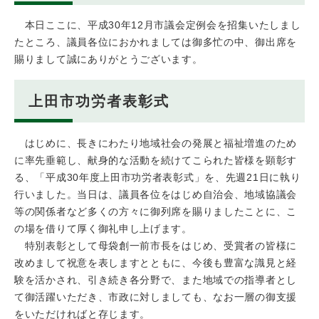
本日ここに、平成30年12月市議会定例会を招集いたしまし
たところ、議員各位におかれましては御多忙の中、御出席を
賜りまして誠にありがとうございます。
上田市功労者表彰式
はじめに、長きにわたり地域社会の発展と福祉増進のため
に率先垂範し、献身的な活動を続けてこられた皆様を顕彰す
る、「平成30年度上田市功労者表彰式」を、先週21日に執り
行いました。当日は、議員各位をはじめ自治会、地域協議会
等の関係者など多くの方々に御列席を賜りましたことに、こ
の場を借りて厚く御礼申し上げます。
特別表彰として母袋創一前市長をはじめ、受賞者の皆様に
改めまして祝意を表しますとともに、今後も豊富な識見と経
験を活かされ、引き続き各分野で、また地域での指導者とし
て御活躍いただき、市政に対しましても、なお一層の御支援
をいただければと存じます。