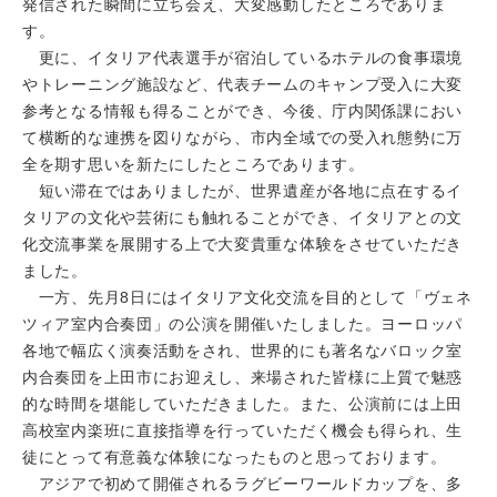
発信された瞬間に立ち会え、大変感動したところでありま
す。
更に、イタリア代表選手が宿泊しているホテルの食事環境
やトレーニング施設など、代表チームのキャンプ受入に大変
参考となる情報も得ることができ、今後、庁内関係課におい
て横断的な連携を図りながら、市内全域での受入れ態勢に万
全を期す思いを新たにしたところであります。
短い滞在ではありましたが、世界遺産が各地に点在するイ
タリアの文化や芸術にも触れることができ、イタリアとの文
化交流事業を展開する上で大変貴重な体験をさせていただき
ました。
一方、先月8日にはイタリア文化交流を目的として「ヴェネ
ツィア室内合奏団」の公演を開催いたしました。ヨーロッパ
各地で幅広く演奏活動をされ、世界的にも著名なバロック室
内合奏団を上田市にお迎えし、来場された皆様に上質で魅惑
的な時間を堪能していただきました。また、公演前には上田
高校室内楽班に直接指導を行っていただく機会も得られ、生
徒にとって有意義な体験になったものと思っております。
アジアで初めて開催されるラグビーワールドカップを、多