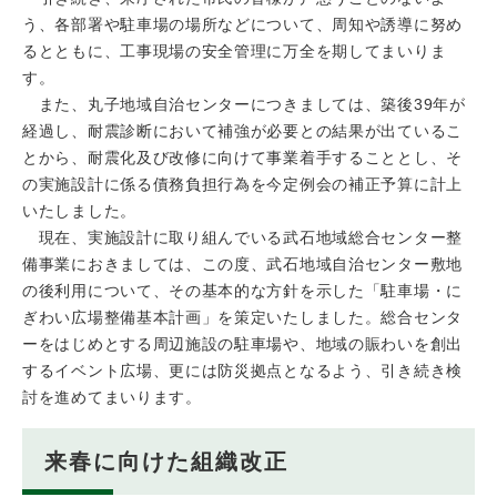
う、各部署や駐車場の場所などについて、周知や誘導に努め
るとともに、工事現場の安全管理に万全を期してまいりま
す。
また、丸子地域自治センターにつきましては、築後39年が
経過し、耐震診断において補強が必要との結果が出ているこ
とから、耐震化及び改修に向けて事業着手することとし、そ
の実施設計に係る債務負担行為を今定例会の補正予算に計上
いたしました。
現在、実施設計に取り組んでいる武石地域総合センター整
備事業におきましては、この度、武石地域自治センター敷地
の後利用について、その基本的な方針を示した「駐車場・に
ぎわい広場整備基本計画」を策定いたしました。総合センタ
ーをはじめとする周辺施設の駐車場や、地域の賑わいを創出
するイベント広場、更には防災拠点となるよう、引き続き検
討を進めてまいります。
来春に向けた組織改正