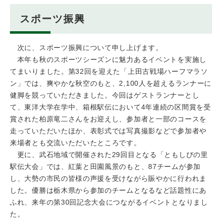
スポーツ振興
次に、スポーツ振興について申し上げます。
本年も秋のスポーツシーズンに魅力あるイベントを実施し
てまいりました。第32回を迎えた「上田古戦場ハーフマラソ
ン」では、爽やかな秋空のもと、2,100人を超えるランナーに
健脚を競っていただきました。今回はゲストランナーとし
て、東洋大学在学中、箱根駅伝において4年連続の区間賞を受
賞された柏原竜二さんをお迎えし、参加者と一部のコースを
走っていただいたほか、表彰式では写真撮影などで参加者や
来場者とも交流いただいたところです。
更に、武石地域で開催された29回目となる「ともしびの里
駅伝大会」では、紅葉と田園風景のもと、87チームが参加
し、大勢の市民の皆様の声援を受けながら賑やかに行われま
した。優勝は栃木県から参加のチームとなるなど話題性にあ
ふれ、来年の第30回記念大会につながるイベントとなりまし
た。