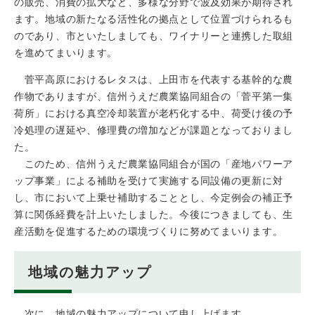
の販売、消費の拡大など、多様な分野で波及効果が期待され
ます。地域の新たなる活性化の拠点として位置づけられるも
のであり、市といたしましても、ワイナリーと連携した取組
を進めてまいります。
菅平高原におけるレタスは、上田市を代表する基幹的な農
作物でありますが、信州うえだ農業協同組合の「菅平第一集
荷所」における真空冷却装置が老朽化する中、荷受け後の予
冷処理の遅延や、修理費の増加などが課題となっておりまし
た。
このため、信州うえだ農業協同組合が国の「産地パワーア
ップ事業」による補助を受けて実施する同設備の更新に対
し、市において上乗せ補助することとし、今定例会の補正予
算に関係経費を計上いたしました。今後につきましても、生
産活動を促進するための環境づくりに努めてまいります。
地域の魅力アップ
次に、地域の魅力アップについて申し上げます。