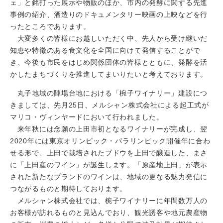
ェ」と銘打った展示や物販のほか、市内の発酵に関する先進
事例の紹介、酒造りのドキュメンタリー映画の上映などを行
ったところであります。
大変多くの皆様にお越しいただく中、先人から受け継いだ
知恵や特徴のある食文化を全国に向けて発信することがで
き、今後も市民をはじめ関係団体の皆様とともに、発酵を活
かしたまちづくりを推進してまいりたいと考えております。
丸子地域の陣場台地における「椀子ワイナリー」建設につ
きましては、先月25日、メルシャン株式会社による起工式が
マリコ・ヴィンヤードにおいて行われました。
来年秋には念願の上田市初となるワイナリーが完成し、翌
2020年には東京オリンピック・パラリンピック開催年に合わ
せる形で、上田で栽培されたブドウを上田で醸造した、まさ
に「上田産のワイン」が誕生します。「原産地上田」が表示
された新たなブランドのワインは、地域の更なる魅力発信に
つながるものと期待しております。
メルシャン株式会社では、椀子ワイナリーに年間数万人の
お客様が訪れるものと見込んでおり、観光誘客や地元農産物