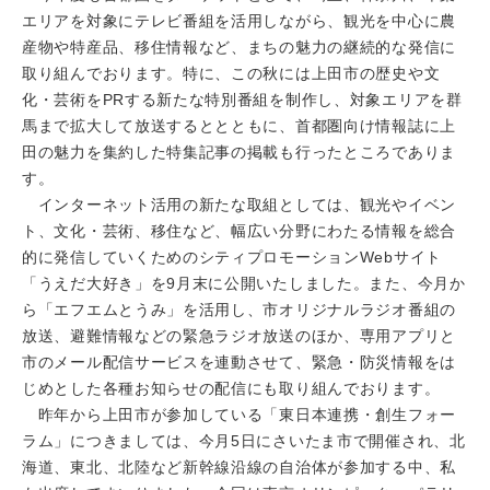
エリアを対象にテレビ番組を活用しながら、観光を中心に農
産物や特産品、移住情報など、まちの魅力の継続的な発信に
取り組んでおります。特に、この秋には上田市の歴史や文
化・芸術をPRする新たな特別番組を制作し、対象エリアを群
馬まで拡大して放送するととともに、首都圏向け情報誌に上
田の魅力を集約した特集記事の掲載も行ったところでありま
す。
インターネット活用の新たな取組としては、観光やイベン
ト、文化・芸術、移住など、幅広い分野にわたる情報を総合
的に発信していくためのシティプロモーションWebサイト
「うえだ大好き」を9月末に公開いたしました。また、今月か
ら「エフエムとうみ」を活用し、市オリジナルラジオ番組の
放送、避難情報などの緊急ラジオ放送のほか、専用アプリと
市のメール配信サービスを連動させて、緊急・防災情報をは
じめとした各種お知らせの配信にも取り組んでおります。
昨年から上田市が参加している「東日本連携・創生フォー
ラム」につきましては、今月5日にさいたま市で開催され、北
海道、東北、北陸など新幹線沿線の自治体が参加する中、私