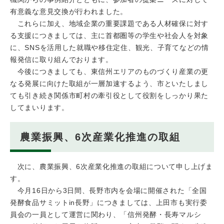
有意義な意見交換が行われました。
これらに加え、地域企業の重要課題である人材確保に対す
る支援につきましては、主に首都圏等の学生や社会人を対象
に、SNSを活用した就職や移住定住、観光、子育てなどの情
報発信に取り組んでおります。
今後につきましても、東信州エリアのものづくり産業の更
なる発展に向けた取組が一層加速するよう、市といたしまし
ても引き続き関係市町村の牽引役として役割をしっかり果た
してまいります。
農業振興、6次産業化推進の取組
次に、農業振興、6次産業化推進の取組について申し上げま
す。
今月16日から3日間、長野市内を会場に開催された「全国
発酵食品サミットin長野」につきましては、上田市も実行委
員会の一員として運営に関わり、「信州発酵・長寿マルシ