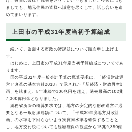
け、役員の皆様と協議をさせていただきました。今後につき
ましても、地元住民の皆様へ誠意を尽くして、話し合いを進
めてまいります。
上田市の平成31年度当初予算編成
続いて、当面する市政の諸課題について順次申し上げま
す。
はじめに、上田市の平成31年度当初予算編成についてであ
ります。
国の平成31年度一般会計予算の概算要求は、「経済財政運
営と改革の基本方針2018」で示された「新経済・財政再生計
画」を踏まえ、5年連続で100兆円を超え、過去最高の102兆
7,000億円余となりました。
総務省所管の概算要求では、地方の安定的な財政運営に必
要となる一般財源総額について、「平成30年度地方財政計
画」の水準を下回らないよう実質同水準を確保することと
し、地方交付税についても総額確保の観点から15兆9,350億