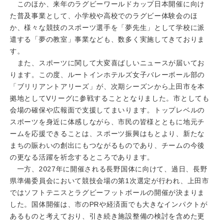
このほか、来年のラグビーワールドカップ日本開催に向け
た普及事業として、小学校や高校でのラグビー体験会のほ
か、様々な競技のスポーツ選手を「夢先生」として学校に派
遣する「夢の教室」事業なども、数多く実施してきておりま
す。
また、スポーツに関して大変喜ばしいニュースが届いてお
ります。この度、ルートインホテルズ女子バレーボール部の
「ブリリアントアリーズ」が、次期シーズンから上田市を本
拠地としてVリーグに参戦することとなりました。市としても
会場の確保や広報面で支援してまいります。トップレベルの
スポーツを身近に体感しながら、市民の皆様とともに地元チ
ームを応援できることは、スポーツ振興はもとより、新たな
まちの賑わいの創出にもつながるものであり、チームの今後
の更なる活躍を祈念するところであります。
一方、2027年に開催される長野国体に向けて、過日、長野
県準備委員会において競技会場の第1次選定が行われ、上田市
ではソフトテニスとラグビーフットボールの開催が決まりま
した。国体開催は、市のPRや経済面でも大きなインパクトが
あるものと考えており、引き続き施設整備の検討を含めた更