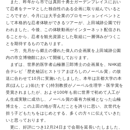
また、昨年から市では真田十勇士ガーデンプレイスにおい
て忍者をテーマとした独自性のある企画に取り組んでいると
ころですが、今月には大手企業のプロモーションイベントと
して本格的な忍者体験ができるツアーが、上田城跡公園で行
われました。今後、この体験動画がインターネット配信され
ることから、忍者を観光資源とした取組に一層弾みがつくこ
とを期待するものであります。
一方、先月から郷土の優れた偉人の企画展を上田城跡公園
内の市立博物館において開催しております。
まずは、世界的医学者山極勝三郎博士の企画展を、NHK総
合テレビ「歴史秘話ヒストリアまぼろしのノーベル賞」の放
送に合わせて10月に実施いたしました。本年は京都大学の本
庶(ほんじょ)佑(たすく)特別教授がノーベル生理学・医学賞を
受賞されましたが、およそ100年も前に世界で初めて人工が
ん生成実験に成功し、ノーベル賞の最有力候補となった山極
博士を、この上田の地が育んだことを誇りに思い、次世代を
担う子どもたちをはじめとする、多くの方々に伝えていきた
いと思っております。
更に、好評につき12月24日まで会期を延長いたしました、