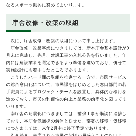
なるスポーツ振興に努めてまいります。
庁舎改修・改築の取組
次に、庁舎改修・改築の取組について申し上げます。
庁舎改修・改築事業につきましては、新本庁舎基本設計が9
月末に完成し、先月、建設工事の入札公告を行いました。年
内には建設業者を選定できるよう準備を進めており、併せて
実施設計にも着手したところであります。
こうしたハード面の取組を推進する一方で、市民サービス
の総合窓口化について、市民課をはじめとした窓口部門の若
手職員によるプロジェクトチームを設置し、具体的な検討を
進めており、市民の利便性の向上と業務の効率化を図ってま
いります。
南庁舎の耐震化につきましては、補強工事が順調に進捗し
ており、本庁舎低層棟の解体と併せた、部署の移転・仮移転
につきましては、来年2月中に終了予定であります。
引き続き、来庁された市民の皆様が戸惑うことのないよ