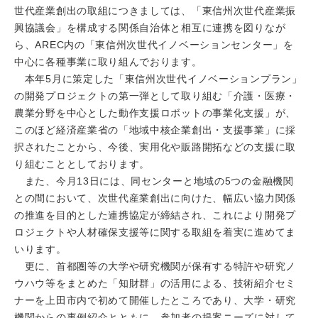
世代産業創出の取組につきましては、「東信州次世代産業振
興協議会」を構成する関係自治体と相互に連携を図りなが
ら、AREC内の「東信州次世代イノベーションセンター」を
中心に各種事業に取り組んでおります。
本年5月に策定した「東信州次世代イノベーションプラン」
の開発プロジェクトの第一弾として取り組む「介護・医療・
農業分野を中心とした動作支援ロボットの事業化支援」が、
このほど経済産業省の「地域中核企業創出・支援事業」に採
択されたことから、今後、実用化や販路開拓などの支援に取
り組むこととしております。
また、今月13日には、同センターと地域の5つの金融機関
との間において、次世代産業創出に向けた、幅広い協力関係
の推進を目的とした連携協定が締結され、これにより開発プ
ロジェクトや人材確保支援等に関する取組を着実に進めてま
いります。
更に、首都圏等の大学や研究機関が保有する特許や研究ノ
ウハウ等をまとめた「知財群」の活用による、技術紹介セミ
ナーを上田市内で初めて開催したところであり、大学・研究
機関からの事例紹介とともに、参加者の提案ニーズに対して