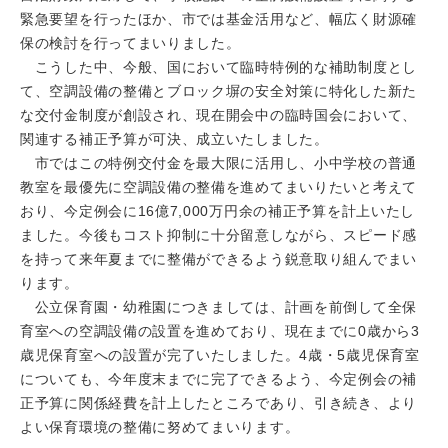
緊急要望を行ったほか、市では基金活用など、幅広く財源確
保の検討を行ってまいりました。
こうした中、今般、国において臨時特例的な補助制度とし
て、空調設備の整備とブロック塀の安全対策に特化した新た
な交付金制度が創設され、現在開会中の臨時国会において、
関連する補正予算が可決、成立いたしました。
市ではこの特例交付金を最大限に活用し、小中学校の普通
教室を最優先に空調設備の整備を進めてまいりたいと考えて
おり、今定例会に16億7,000万円余の補正予算を計上いたし
ました。今後もコスト抑制に十分留意しながら、スピード感
を持って来年夏までに整備ができるよう鋭意取り組んでまい
ります。
公立保育園・幼稚園につきましては、計画を前倒して全保
育室への空調設備の設置を進めており、現在までに0歳から3
歳児保育室への設置が完了いたしました。4歳・5歳児保育室
についても、今年度末までに完了できるよう、今定例会の補
正予算に関係経費を計上したところであり、引き続き、より
よい保育環境の整備に努めてまいります。