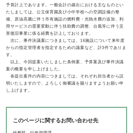
予算計上であります。一般会計の歳出における主なものとい
たしましては、公立保育園及び小中学校への空調設備の整
備、原油高騰に伴う市有施設の燃料費・光熱水費の追加、利
用サービスの需要変動に伴う扶助費の調整、台風等に伴う災
害復旧事業に係る経費を計上しております。
次に、事件決議案につきましては、16施設について来年度
からの指定管理者を指定するための議案など、計3件でありま
す。
以上、今回提案いたしました条例案、予算案及び事件決議
案の概要を申し上げました。
各提出案件の内容につきましては、それぞれ担当者から説
明いたしますので、よろしく御審議を賜りますようお願い申
し上げます。
このページに関するお問い合わせ先
総務部
行政管理課