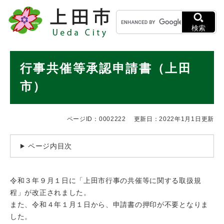
ペ
メニューを飛ばして本文へ
キ
ー
ー
ジ
検索
ワ
の
ー
先
ド
本
頭
行事共催等承認申請書（上田
検
で
文
索
す
市）
。
ページID：0002222
更新日：2022年1月1日更新
ページ内目次
令和３年９月１日に「上田市行事の共催等に関する取扱規
程」が改正されました。
また、令和４年１月１日から、申請書の押印が不要となりま
した。