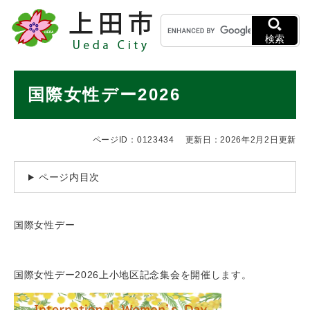
ペ
メニューを飛ばして本文へ
キ
ー
ー
ジ
検索
ワ
の
ー
先
ド
本
頭
国際女性デー2026
検
で
文
索
す
。
ページID：0123434
更新日：2026年2月2日更新
ページ内目次
国際女性デー
国際女性デー2026上小地区記念集会を開催します。