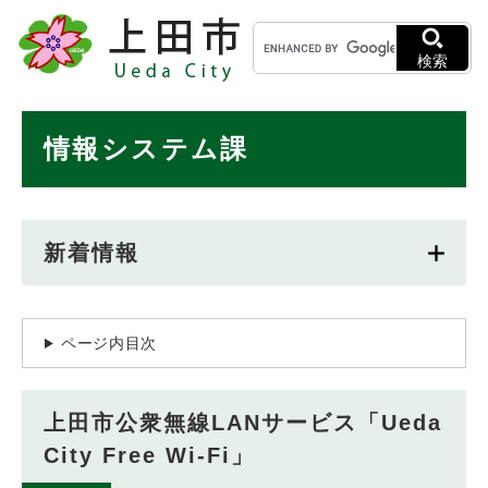
ペ
メニューを飛ばして本文へ
キ
ー
ー
ジ
検索
ワ
の
ー
先
ド
本
頭
情報システム課
検
で
文
索
す
。
新着情報
ページ内目次
上田市公衆無線LANサービス「Ueda
City Free Wi-Fi」