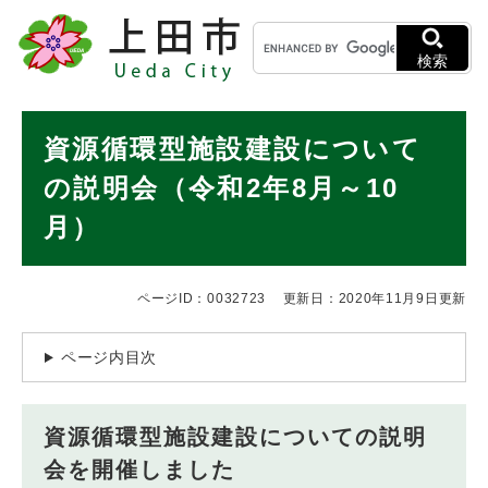
ペ
メニューを飛ばして本文へ
キ
ー
ー
ジ
検索
ワ
の
ー
先
ド
本
頭
資源循環型施設建設について
検
で
文
索
す
の説明会（令和2年8月～10
。
月）
ページID：0032723
更新日：2020年11月9日更新
ページ内目次
資源循環型施設建設についての説明
会を開催しました