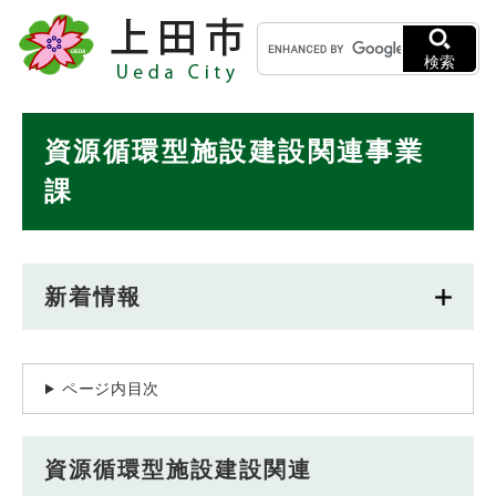
ペ
メニューを飛ばして本文へ
キ
ー
ー
ジ
検索
ワ
の
ー
先
ド
本
頭
資源循環型施設建設関連事業
検
で
文
索
す
課
。
新着情報
ページ内目次
資源循環型施設建設関連