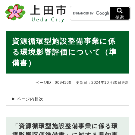
ペ
メニューを飛ばして本文へ
キ
ー
ー
ジ
検索
ワ
の
ー
先
ド
本
頭
資源循環型施設整備事業に係
検
で
文
索
す
る環境影響評価について（準
。
備書）
ページID：0094160
更新日：2024年10月30日更新
ページ内目次
「資源循環型施設整備事業に係る環
境影響評価準備書」に対する県知事