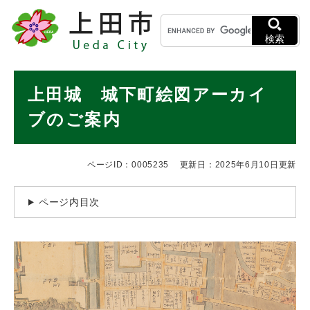
ペ
メニューを飛ばして本文へ
キ
ー
ー
ジ
検索
ワ
の
ー
先
ド
本
頭
上田城 城下町絵図アーカイ
検
で
文
索
す
ブのご案内
。
ページID：0005235
更新日：2025年6月10日更新
ページ内目次