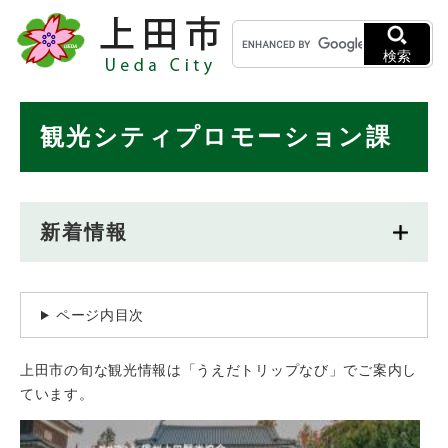
ペ
メニューを飛ばして本文へ
キ
ー
ー
ジ
検索
ワ
の
ー
先
ド
本
頭
観光シティプロモーション課
検
で
文
索
す
。
新着情報
ページ内目次
上田市の旬な観光情報は「うえだトリップなび」でご案内し
ています。