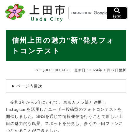
ペ
メニューを飛ばして本文へ
キ
ー
ー
ジ
検索
ワ
の
ー
先
ド
本
頭
信州上田の魅力”新”発見フォ
検
で
文
索
す
トコンテスト
。
ページID：0073918
更新日：2024年10月17日更新
ページ内目次
令和3年から5年にかけて、東京カメラ部と連携し
Instagramを活用したユーザー投稿型のフォトコンテストを
開催しました。SNSを通じて情報発信を行うことで新しい上
田の魅力的な風景、スポットを発見し、多くの上田ファンに
つながることができました。