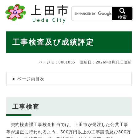
ペ
メニューを飛ばして本文へ
キ
ー
ー
ジ
検索
ワ
の
ー
先
ド
本
頭
工事検査及び成績評定
検
で
文
索
す
。
ページID：0001856
更新日：2026年3月11日更新
ページ内目次
工事検査
契約検査課工事検査担当では、上田市が発注した公共工事
等が適正に行われるよう、500万円以上の工事請負及び300万