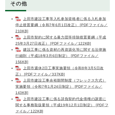
その他
上田市建設工事等入札参加資格者に係る入札参加
停止措置要綱（令和7年6月1日改正） [PDFファイル／
210KB]
上田市契約に関する暴力団等排除措置要綱（平成
25年3月27日改正） [PDFファイル／122KB]
建設工事に係る資材の再資源化等に関する法律施
行細則（平成18年3月6日制定） [PDFファイル／
156KB]
上田市週休2日工事実施要領（令和8年3月5日改
正） [PDFファイル／337KB]
上田市建設工事余裕期間制度（フレックス方式）
実施要領（令和7年1月24日制定） [PDFファイル／
143KB]
上田市建設工事に係る請負契約代金債権の譲渡に
関する事務取扱要領（平成19年12月1日制定） [PDFフ
ァイル／122KB]