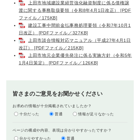
上田市地域建設業経営強化融資制度に係る債権譲
渡に関する事務取扱要領（令和8年4月1日改正） [PDF
ファイル／175KB]
建設工事中間前金払事務処理要領（令和7年10月1
日改正） [PDFファイル／327KB]
上田市談合情報対応マニュアル（平成27年4月1日
改訂） [PDFファイル／215KB]
上田市地元企業優先発注に係る実施方針（令和5年
1月4日策定） [PDFファイル／126KB]
皆さまのご意見をお聞かせください
お求めの情報が十分掲載されていましたか？
十分だった
普通
情報が足りなかった
ページの構成や内容、表現は分かりやすかったですか？
分かりやすかった
普通