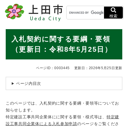
ペ
メニューを飛ばして本文へ
キ
ー
ー
ジ
検索
ワ
の
ー
先
ド
本
頭
入札契約に関する要綱・要領
検
で
文
索
す
（更新日：令和8年5月25日）
。
ページID：0003445
更新日：2026年5月25日更新
ページ内目次
このページでは、入札契約に関する要綱・要領等についてお
知らせします。
特定建設工事共同企業体にに関する要領・様式等は、
特定建
設工事共同企業体による入札参加申請
のページをご覧くださ