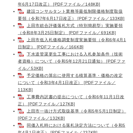
年6月17日改正） [PDFファイル／148KB]
建設コンサルタント業務等最低制限価格制度取扱
要領（令和7年6月17日改正） [PDFファイル／133KB]
上田市総合評価落札方式（特別簡易型）実施要領
（令和8年3月25日制定） [PDFファイル／691KB]
上田市低入札価格調査制度実施要領（令和6年4月1
日制定） [PDFファイル／166KB]
下水道管渠更生工事における入札参加条件（技術
者資格）について（令和5年12月21日通知） [PDFファ
イル／53KB]
予定価格の算出に使用する積算基準・価格の改定
について（令和3年4月1日改正） [PDFファイル／
113KB]
工事費内訳書の提出について（令和6年11月1日改
正） [PDFファイル／127KB]
上田市一抜け方式取扱基準（令和5年5月1日制定）
[PDFファイル／132KB]
同価入札時における落札決定方法について（令和5
年4月1日改正） [PDFファイル／237KB]