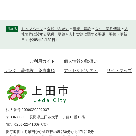
トップページ
>
分類でさがす
>
産業・建設
>
入札・契約情報
>
入
現在地
札契約に関する要綱・要領
>
入札契約に関する要綱・要領（更新
日：令和8年5月25日）
ご利用ガイド
個人情報の取扱い
リンク・著作権・免責事項
アクセシビリティ
サイトマップ
法人番号:2000020202037
〒386-8601 長野県上田市大手一丁目11番16号
電話 0268-22-4100(代表)
開庁時間：月曜日から金曜日の8時30分から17時15分