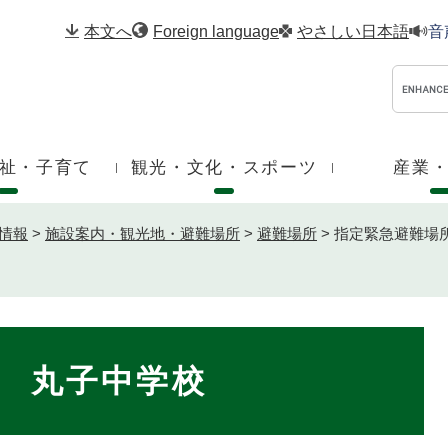
メニューを飛ばして本文へ
本文へ
Foreign language
やさしい日本語
音
祉・子育て
観光・文化・スポーツ
産業
情報
>
施設案内・観光地・避難場所
>
避難場所
>
指定緊急避難場
 丸子中学校