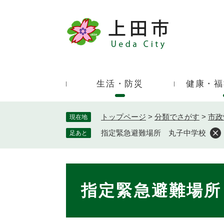
ペ
ー
ジ
キ
の
ー
先
ワ
頭
ー
で
生活・防災
健康・福
ド
す
検
。
索
トップページ
>
分類でさがす
>
市政
現在地
指定緊急避難場所 丸子中学校
足あと
本
文
指定緊急避難場所