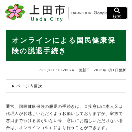
ペ
メニューを飛ばして本文へ
キ
ー
ー
ジ
検索
ワ
の
ー
先
ド
本
頭
オンラインによる国民健康保
検
で
文
索
す
険の脱退手続き
。
ページID：0126074
更新日：2026年3月1日更新
ページ内目次
通常、国民健康保険の脱退の手続きは、直接窓口に本人又は
代理人がお越しいただくようお願いしておりますが、家族で
窓口まで行ける者がいない等、窓口にお越しいただけない場
合は、オンライン（※）により行うことができます。