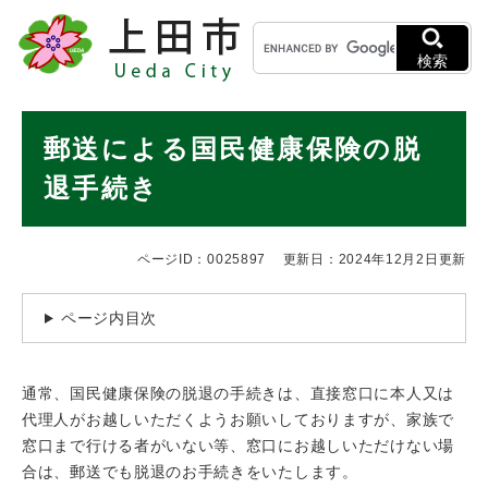
ペ
メニューを飛ばして本文へ
キ
ー
ー
ジ
検索
ワ
の
ー
先
ド
本
頭
郵送による国民健康保険の脱
検
で
文
索
す
退手続き
。
ページID：0025897
更新日：2024年12月2日更新
ページ内目次
通常、国民健康保険の脱退の手続きは、直接窓口に本人又は
代理人がお越しいただくようお願いしておりますが、家族で
窓口まで行ける者がいない等、窓口にお越しいただけない場
合は、郵送でも脱退のお手続きをいたします。