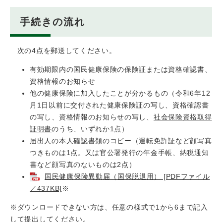
手続きの流れ
次の4点を郵送してください。
有効期限内の国民健康保険の保険証または資格確認書、
資格情報のお知らせ
他の健康保険に加入したことが分かるもの（令和6年12
月1日以前に交付された健康保険証の写し、資格確認書
の写し、資格情報のお知らせの写し、
社会保険資格取得
証明書
のうち、いずれか1点）
届出人の本人確認書類のコピー（運転免許証など顔写真
つきものは1点。又は官公署発行の年金手帳、納税通知
書など顔写真のないものは2点）
国民健康保険異動届（国保脱退用） [PDFファイル
／437KB]
※
※ダウンロードできない方は、任意の様式で1から6まで記入
して提出してください。