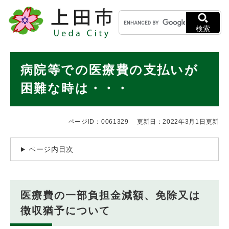
ペ
メニューを飛ばして本文へ
キ
ー
ー
ジ
検索
ワ
の
ー
先
ド
本
頭
病院等での医療費の支払いが
検
で
文
索
す
困難な時は・・・
。
ページID：0061329
更新日：2022年3月1日更新
ページ内目次
医療費の一部負担金減額、免除又は
徴収猶予について