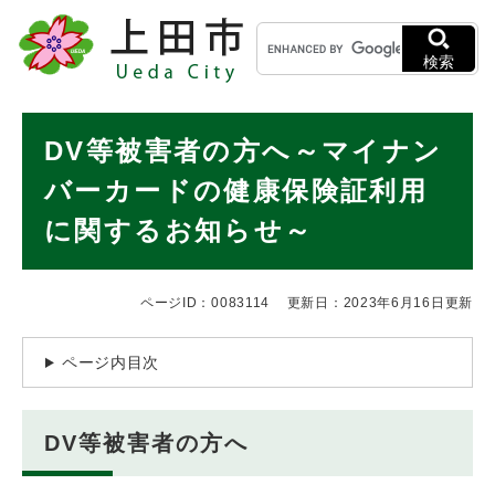
ペ
メニューを飛ばして本文へ
キ
ー
ー
ジ
検索
ワ
の
ー
先
ド
本
頭
DV等被害者の方へ～マイナン
検
で
文
索
す
バーカードの健康保険証利用
。
に関するお知らせ～
ページID：0083114
更新日：2023年6月16日更新
ページ内目次
DV等被害者の方へ