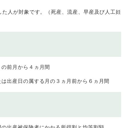
した人が対象です。（死産、流産、早産及び人工妊
の前月から４ヵ月間
は出産日の属する月の３ヵ月前から６ヵ月間
の出産被保険者にかかる所得割と均等割額