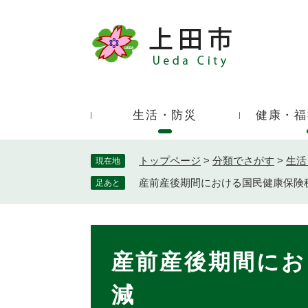
ペ
ー
ジ
キ
の
ー
先
ワ
頭
ー
で
生活・防災
健康・福
ド
す
検
。
索
トップページ
>
分類でさがす
>
生活
現在地
産前産後期間における国民健康保険
足あと
本
文
産前産後期間にお
減