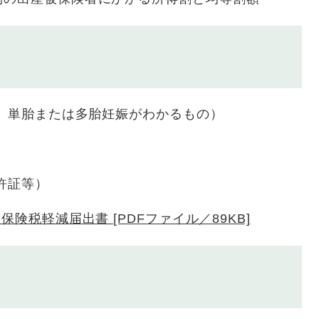
、単胎または多胎妊娠がわかるもの）
許証等）
険税軽減届出書 [PDFファイル／89KB]