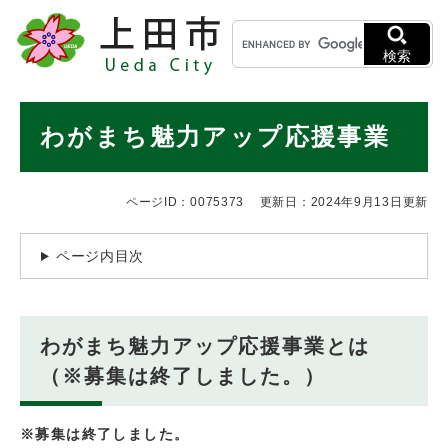
ペ
メニューを飛ばして本文へ
キ
ー
ー
ジ
検索
ワ
の
ー
先
ド
本
頭
わがまち魅力アップ応援事業
検
で
文
索
す
。
ページID：0075373
更新日：2024年9月13日更新
ページ内目次
わがまち魅力アップ応援事業とは
（※募集は終了しました。）
※募集は終了しました。