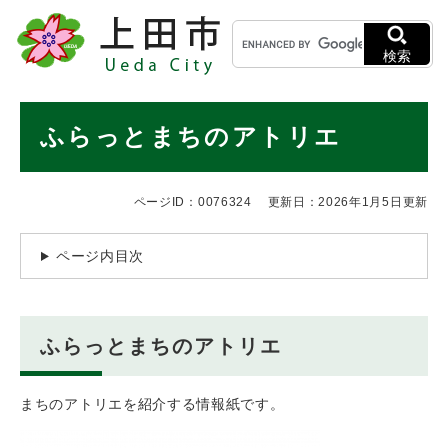
ペ
メニューを飛ばして本文へ
キ
ー
ー
ジ
検索
ワ
の
ー
先
ド
本
頭
ふらっとまちのアトリエ
検
で
文
索
す
。
ページID：0076324
更新日：2026年1月5日更新
ページ内目次
ふらっとまちのアトリエ
まちのアトリエを紹介する情報紙です。