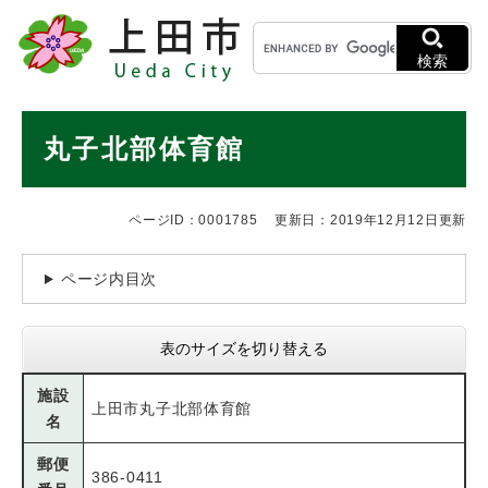
ペ
メニューを飛ばして本文へ
キ
ー
ー
ジ
検索
ワ
の
ー
先
ド
本
頭
丸子北部体育館
検
で
文
索
す
。
ページID：0001785
更新日：2019年12月12日更新
ページ内目次
表のサイズを切り替える
施設
上田市丸子北部体育館
名
郵便
386-0411