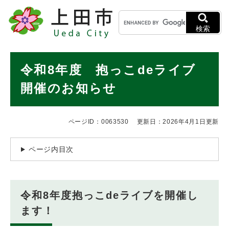
ペ
メニューを飛ばして本文へ
キ
ー
ー
ジ
検索
ワ
の
ー
先
ド
本
頭
令和8年度 抱っこdeライブ
検
で
文
索
す
開催のお知らせ
。
ページID：0063530
更新日：2026年4月1日更新
ページ内目次
令和8年度抱っこdeライブを開催し
ます！