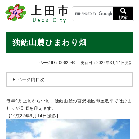
ペ
メニューを飛ばして本文へ
キ
ー
ー
ジ
検索
ワ
の
ー
先
ド
本
頭
独鈷山麓ひまわり畑
検
で
文
索
す
。
ページID：0002040
更新日：2024年3月14日更新
ページ内目次
毎年9月上旬から中旬、独鈷山麓の宮沢地区御屋敷平ではひま
わりが見頃を迎えます。
【平成27年9月14日撮影】