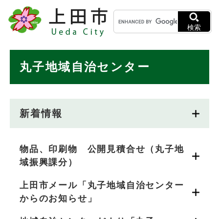
ペ
メニューを飛ばして本文へ
キ
ー
ー
ジ
検索
ワ
の
ー
先
ド
本
頭
丸子地域自治センター
検
で
文
索
す
。
新着情報
物品、印刷物 公開見積合せ（丸子地
域振興課分）
上田市メール「丸子地域自治センター
からのお知らせ」