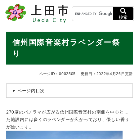
ペ
メニューを飛ばして本文へ
キ
ー
ー
ジ
検索
ワ
の
ー
先
ド
本
頭
信州国際音楽村ラベンダー祭
検
で
文
索
す
り
。
ページID：0002505
更新日：2022年4月26日更新
ページ内目次
270度のパノラマが広がる信州国際音楽村の南側を中心とし
た施設内には多くのラベンダーが広がっており、優しい香り
が漂います。