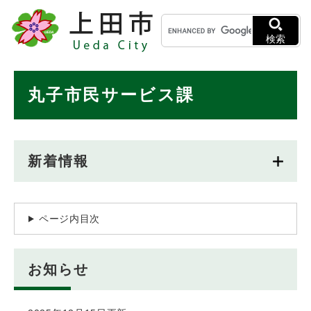
ペ
メニューを飛ばして本文へ
キ
ー
ー
ジ
検索
ワ
の
ー
先
ド
本
頭
丸子市民サービス課
検
で
文
索
す
。
新着情報
ページ内目次
お知らせ