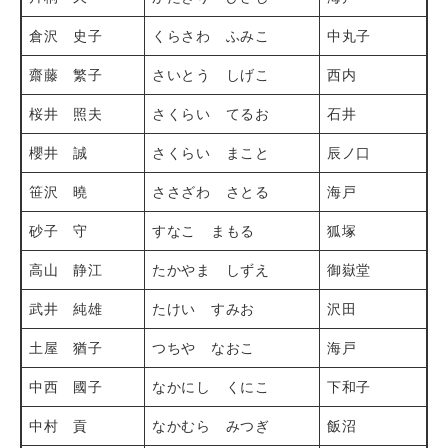
倉沢 史子
くらさわ ふみこ
中丸子
齋藤 繁子
さいとう しげこ
西内
桜井 照夫
さくらい てるお
石井
櫻井 誠
さくらい まこと
辰ノ口
笹沢 曉
ささざわ さとる
海戸
砂子 守
すなこ まもる
狐塚
高山 静江
たかやま しずえ
御嶽堂
武井 純雄
たけい すみお
沢田
土屋 猶子
つちや なおこ
海戸
中西 國子
なかにし くにこ
下和子
中村 貢
なかむら みつぎ
飯沼