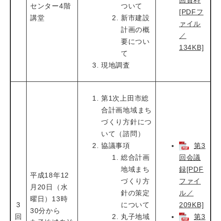
センター4階
ついて
[PDFフ
講堂
新市建設
ァイル
計画の概
／
要につい
134KB]
て
現地調査
第1次上田市総
合計画地域まち
づくり方針につ
いて（諮問）
協議事項
第3
総合計画
回会議
地域まち
録[PDF
平成18年12
づくり方
ファイ
月20日（水
針の策定
ル／
曜日）13時
3
について
209KB]
30分から
回
丸子地域
第3