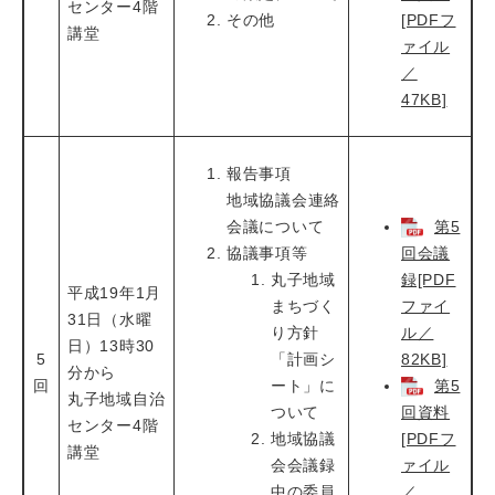
センター4階
その他
[PDFフ
講堂
ァイル
／
47KB]
報告事項
地域協議会連絡
会議について
第5
協議事項等
回会議
丸子地域
録[PDF
平成19年1月
まちづく
ファイ
31日（水曜
り方針
ル／
日）13時30
5
「計画シ
82KB]
分から
回
ート」に
第5
丸子地域自治
ついて
回資料
センター4階
地域協議
[PDFフ
講堂
会会議録
ァイル
中の委員
／