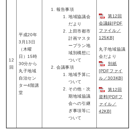
報告事項
第12回
地域協議会
会議録[PDF
だより
ファイル／
上田市都市
平成20年
125KB]
計画マスタ
3月13日
ープラン地
（木曜
丸子地域協議
域別構想に
日）15時
会だより
12
ついて
30分から
別紙
回
会議事項
丸子地域
[PDFファイ
地域予算に
自治セン
ル／303KB]
ついて
ター4階講
その他・次
第12回
堂
期地域協議
資料[PDFフ
会への引継
ァイル／
ぎ事項等に
42KB]
ついて