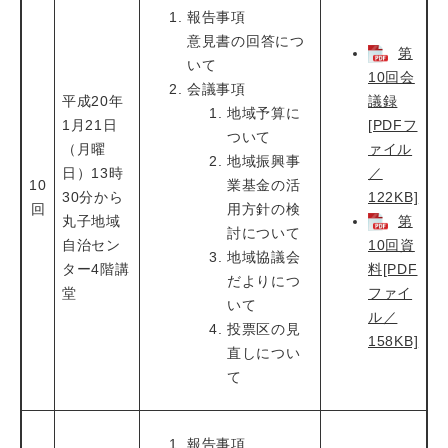
報告事項
意見書の回答につ
第
いて
10回会
会議事項
平成20年
議録
地域予算に
1月21日
[PDFフ
ついて
（月曜
ァイル
地域振興事
日）13時
／
10
業基金の活
30分から
122KB]
回
用方針の検
丸子地域
第
討について
自治セン
10回資
地域協議会
ター4階講
料[PDF
だよりにつ
堂
ファイ
いて
ル／
投票区の見
158KB]
直しについ
て
報告事項