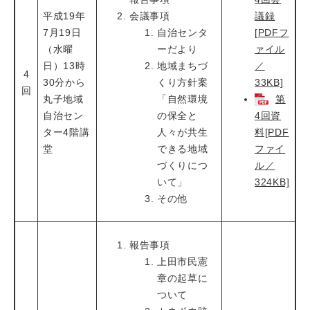
平成19年
会議事項
議録
7月19日
自治センタ
[PDFフ
（水曜
ーだより
ァイル
日）13時
地域まちづ
／
4
30分から
くり方針案
33KB]
回
丸子地域
「自然環境
第
自治セン
の保全と
4回資
ター4階講
人々が共生
料[PDF
堂
できる地域
ファイ
づくりにつ
ル／
いて」
324KB]
その他
報告事項
上田市民憲
章の起草に
ついて