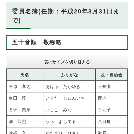
委員名簿(任期：平成20年3月31日ま
で)
五十音順 敬称略
表のサイズを切り替える
氏名
ふりがな
区・自治会
阿原 孝之
あはら たかゆき
下長瀬
生田 淳一
いくた じゅんいち
西内
石子 美奈
いしこ みな
中丸子
浦 芳照
うら よしてる
八日町
片桐 久
かたぎり ひさし
海戸