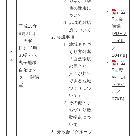
カネボウ跡
地の活用に
第
ついて
5回会
広域避難場
平成19年
議録
所について
8月21日
[PDFフ
会議事項
（火曜
ァイル
地域まちづ
日）13時
／
5
くり方針案
30分から
104KB]
回
「自然環境
丸子地域
第
の保全と
自治セン
5回資
人々が共生
ター4階講
料[PDF
できる地域
堂
ファイ
づくりにつ
ル／
いて」
67KB]
その他・ま
ちづくり活
動拠点につ
いて
分散会（グループ