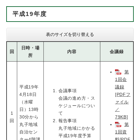
平成19年度
表のサイズを切り替える
日時・場
回
内容
会議録
所
第
1回会
平成19年
議録
会議事項
4月18日
[PDFフ
会議の進め方・ス
（水曜
ァイル
ケジュールについ
日）13時
／
1
て
30分から
79KB]
回
報告事項
丸子地域
第
丸子地域にかかる
自治セン
1回資
平成19年度予算
ター4階講
料[PDF