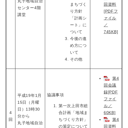
丸子地域自治
まちづく
回資料
センター4階
り方針
[PDFフ
講堂
「計画シ
ァイル
ート」に
／
ついて
745KB]
今後の進
め方につ
いて
その他
第4
回会議
録[PDF
協議事項
平成19年1月
ファイ
15日（月曜
第一次上田市総
ル／
日）13時30
4
合計画「地域ま
60KB]
分から
回
ちづくり方針」
第4
丸子地域自治
の策定について
回資料