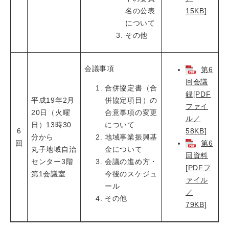
名の公表
15KB]
について
その他
会議事項
第6
回会議
合併協定書（合
録[PDF
平成19年2月
併協定項目）の
ファイ
20日（火曜
合意事項の変更
ル／
日）13時30
について
6
58KB]
分から
地域事業振興基
回
第6
丸子地域自治
金について
回資料
センター3階
会議の進め方・
[PDFフ
第1会議室
今後のスケジュ
ァイル
ール
／
その他
79KB]