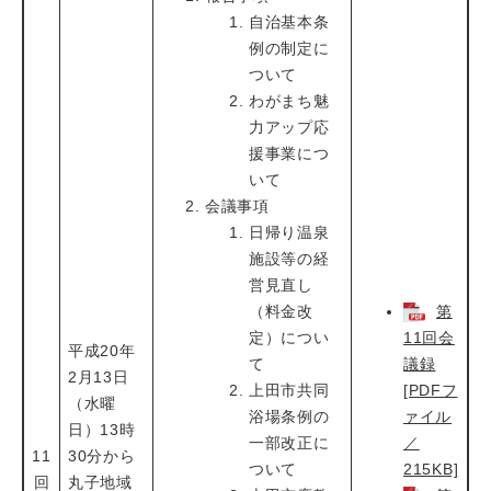
自治基本条
例の制定に
ついて
わがまち魅
力アップ応
援事業につ
いて
会議事項
日帰り温泉
施設等の経
営見直し
（料金改
第
定）につい
11回会
平成20年
て
議録
2月13日
上田市共同
[PDFフ
（水曜
浴場条例の
ァイル
日）13時
一部改正に
／
11
30分から
ついて
215KB]
回
丸子地域