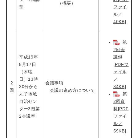
（概要）
堂
ファイ
ル／
40KB]
第
2回会
平成19年
議録
5月17日
[PDFフ
（木曜
ァイル
日）13時
／
2
会議事項
30分から
84KB]
回
会議の進め方について
丸子地域
第
自治セン
2回資
ター3階第
料[PDF
2会議室
ファイ
ル／
59KB]