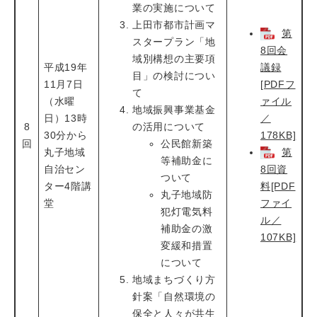
業の実施について
上田市都市計画マ
第
スタープラン「地
8回会
域別構想の主要項
平成19年
議録
目」の検討につい
11月7日
[PDFフ
て
（水曜
ァイル
地域振興事業基金
日）13時
／
8
の活用について
30分から
178KB]
回
公民館新築
丸子地域
第
等補助金に
自治セン
8回資
ついて
ター4階講
料[PDF
丸子地域防
堂
ファイ
犯灯電気料
ル／
補助金の激
107KB]
変緩和措置
について
地域まちづくり方
針案「自然環境の
保全と人々が共生