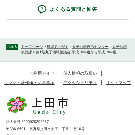
よくある質問と回答
トップページ
>
組織でさがす
>
丸子地域自治センター
>
丸子地域
現在地
振興課
>
第1期丸子地域協議会(平成18年度から平成19年度)
ご利用ガイド
個人情報の取扱い
リンク・著作権・免責事項
アクセシビリティ
サイトマップ
法人番号:2000020202037
〒386-8601 長野県上田市大手一丁目11番16号