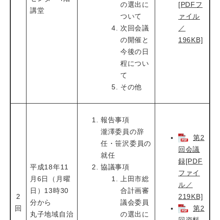
の選出に
[PDFフ
講堂
ついて
ァイル
次回会議
／
の開催と
196KB]
今後の日
程につい
て
その他
報告事項
瀧澤委員の辞
第2
任・笹沢委員の
回会議
就任
録[PDF
平成18年11
協議事項
ファイ
月6日（月曜
上田市総
ル／
日）13時30
合計画審
2
219KB]
分から
議会委員
回
第2
丸子地域自治
の選出に
回資料