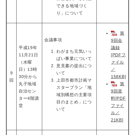
できる地域づく
り」について
第
会議事項
9回会
平成19年
議録
わがまち元気いっ
11月21日
[PDFフ
ぱい事業について
（水曜
ァイル
意見書の提出につ
日）13時
／
9
いて
30分から
158KB]
回
上田市都市計画マ
丸子地域
第
スタープラン「地
自治セン
9回資
域別構想の主要項
ター4階講
料[PDF
目のまとめ」につ
堂
ファイ
いて
ル／
21KB]