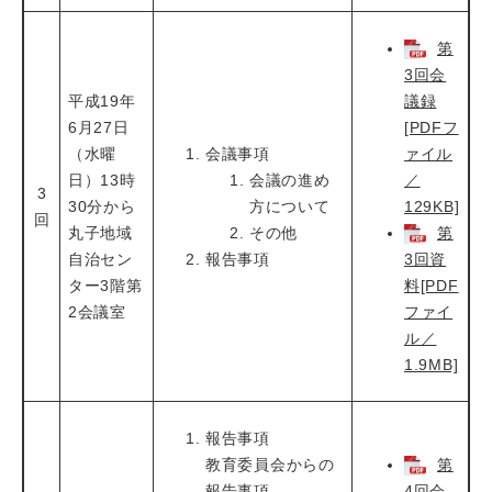
第
3回会
平成19年
議録
6月27日
[PDFフ
（水曜
会議事項
ァイル
日）13時
会議の進め
／
3
30分から
方について
129KB]
回
丸子地域
その他
第
自治セン
報告事項
3回資
ター3階第
料[PDF
2会議室
ファイ
ル／
1.9MB]
報告事項
教育委員会からの
第
報告事項
4回会