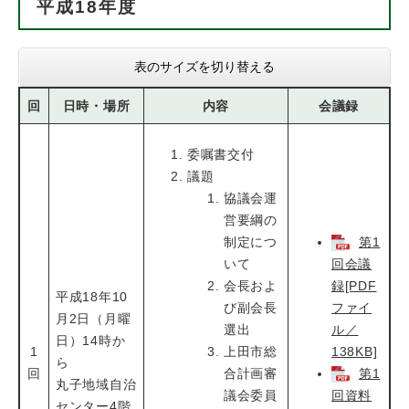
平成18年度
表のサイズを切り替える
回
日時・場所
内容
会議録
委嘱書交付
議題
協議会運
営要綱の
制定につ
第1
いて
回会議
会長およ
録[PDF
平成18年10
び副会長
ファイ
月2日（月曜
選出
ル／
日）14時か
1
上田市総
138KB]
ら
回
合計画審
第1
丸子地域自治
議会委員
回資料
センター4階