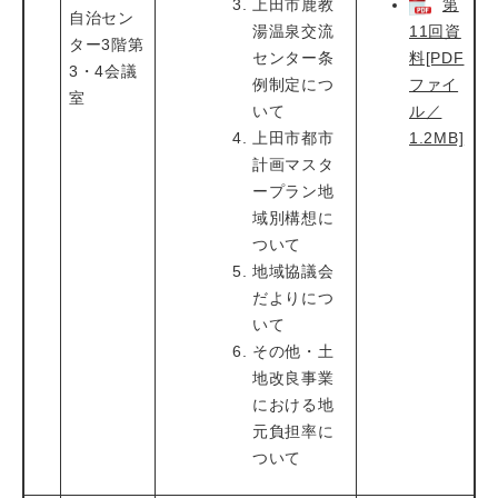
上田市鹿教
第
自治セン
湯温泉交流
11回資
ター3階第
センター条
料[PDF
3・4会議
例制定につ
ファイ
室
いて
ル／
上田市都市
1.2MB]
計画マスタ
ープラン地
域別構想に
ついて
地域協議会
だよりにつ
いて
その他・土
地改良事業
における地
元負担率に
ついて