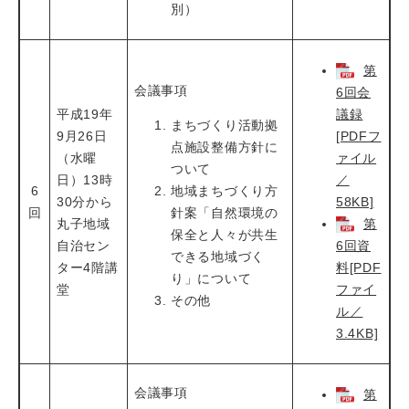
別）
第
会議事項
6回会
平成19年
議録
まちづくり活動拠
9月26日
[PDFフ
点施設整備方針に
（水曜
ァイル
ついて
日）13時
／
6
地域まちづくり方
30分から
58KB]
回
針案「自然環境の
丸子地域
第
保全と人々が共生
自治セン
6回資
できる地域づく
ター4階講
料[PDF
り」について
堂
ファイ
その他
ル／
3.4KB]
会議事項
第