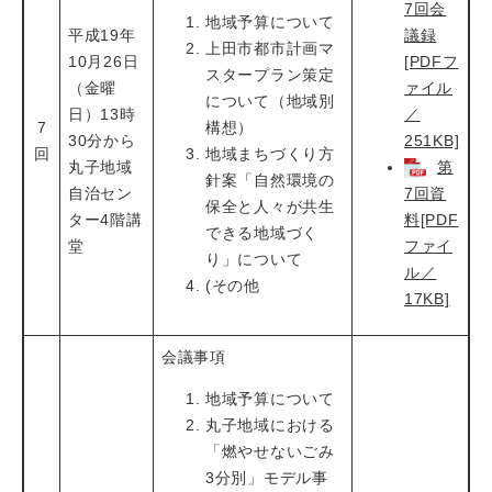
7回会
地域予算について
平成19年
議録
上田市都市計画マ
10月26日
[PDFフ
スタープラン策定
（金曜
ァイル
について（地域別
日）13時
／
7
構想）
30分から
251KB]
回
地域まちづくり方
丸子地域
第
針案「自然環境の
自治セン
7回資
保全と人々が共生
ター4階講
料[PDF
できる地域づく
堂
ファイ
り」について
ル／
(その他
17KB]
会議事項
地域予算について
丸子地域における
「燃やせないごみ
3分別」モデル事