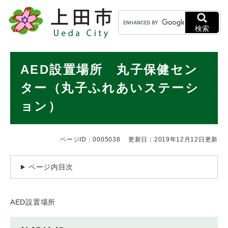
ペ
メニューを飛ばして本文へ
キ
ー
ー
ジ
検索
ワ
の
ー
先
ド
本
頭
AED設置場所 丸子保健セン
検
で
文
索
す
ター（丸子ふれあいステーシ
。
ョン）
ページID：0005038
更新日：2019年12月12日更新
ページ内目次
AED設置場所