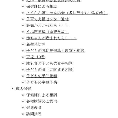
妊婦一般健康診査受診票の交付
保健師による相談
さくらんぼちゃんの会（多胎児をもつ親の会）
子育て支援センター通信
妊娠がわかったら・・・
うぶ声学級（両親学級）
赤ちゃんが産まれたら・・・
新生児訪問
子どもの乳幼児健診・教室・相談
育児110番
離乳食と子どもの食事相談
子どもの育ちに関する相談
子どもの予防接種
子どもの事故予防
成人保健
保健師による相談
各種検診のご案内
健康教育
訪問指導