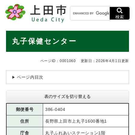
ペ
メニューを飛ばして本文へ
キ
ー
ー
ジ
検索
ワ
の
ー
先
ド
本
頭
丸子保健センター
検
で
文
索
す
。
ページID：0001060
更新日：2026年4月1日更新
ページ内目次
表のサイズを切り替える
郵便番号
386-0404
住所
長野県上田市上丸子1600番地1
庁舎
丸子ふれあいステーション1階