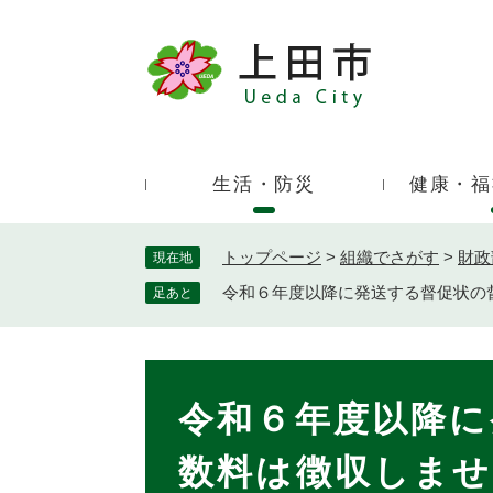
ペ
ー
ジ
キ
の
ー
先
ワ
頭
ー
で
生活・防災
健康・福
ド
す
検
。
索
トップページ
>
組織でさがす
>
財政
現在地
令和６年度以降に発送する督促状の
足あと
本
文
令和６年度以降に
数料は徴収しま