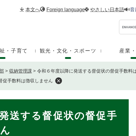
メニューを飛ばして本文へ
本文へ
Foreign language
やさしい日本語
音
祉・子育て
観光・文化・スポーツ
産業
部
>
収納管理課
>
令和６年度以降に発送する督促状の督促手数料
督促手数料は徴収しません
発送する督促状の督促手
せん