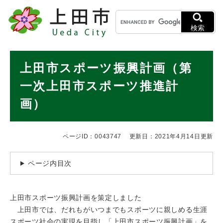
ペ
メニューを飛ばして本文へ
キ
ー
ー
ジ
検索
ワ
の
ー
先
ド
本
頭
上田市スポーツ振興計画（第
検
で
文
索
す
一次上田市スポーツ推進計
。
画）
ページID：0043747
更新日：2021年4月14日更新
ページ内目次
上田市スポーツ振興計画を策定しました
上田市では、だれもがいつまでもスポーツに親しめる生涯
スポーツ社会の実現を目指し「上田市スポーツ振興計画」を