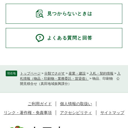
見つからないときは
よくある質問と回答
トップページ
>
分類でさがす
>
産業・建設
>
入札・契約情報
>
入
現在地
札情報（物品・印刷物・業務委託・賃貸借）
>
物品、印刷物 公
開見積合せ（真田地域振興課分）
ご利用ガイド
個人情報の取扱い
リンク・著作権・免責事項
アクセシビリティ
サイトマップ