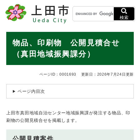
ペ
メニューを飛ばして本文へ
キ
ー
ー
ジ
検索
ワ
の
ー
先
ド
本
頭
物品、印刷物 公開見積合せ
検
で
文
索
す
（真田地域振興課分）
。
ページID：0001693
更新日：2026年7月24日更新
ページ内目次
上田市真田地域自治センター地域振興課が発注する物品、印
刷物の公開見積合せを掲載します。
公開見積案件