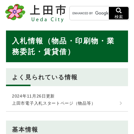
ペ
メニューを飛ばして本文へ
キ
ー
ー
ジ
検索
ワ
の
ー
先
ド
本
頭
入札情報（物品・印刷物・業
検
で
文
索
す
務委託・賃貸借）
。
よく見られている情報
2024年11月26日更新
上田市電子入札スタートページ（物品等）
基本情報