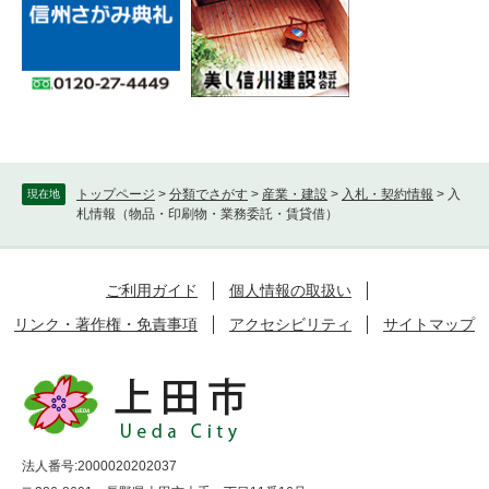
トップページ
>
分類でさがす
>
産業・建設
>
入札・契約情報
>
入
現在地
札情報（物品・印刷物・業務委託・賃貸借）
ご利用ガイド
個人情報の取扱い
リンク・著作権・免責事項
アクセシビリティ
サイトマップ
法人番号:2000020202037