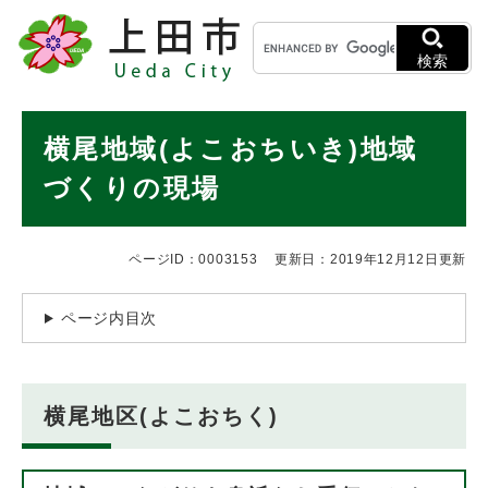
ペ
メニューを飛ばして本文へ
キ
ー
ー
ジ
検索
ワ
の
ー
先
ド
本
頭
横尾地域(よこおちいき)地域
検
で
文
索
す
づくりの現場
。
ページID：0003153
更新日：2019年12月12日更新
ページ内目次
横尾地区(よこおちく)