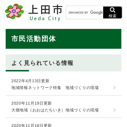
ペ
メニューを飛ばして本文へ
キ
ー
ー
ジ
検索
ワ
の
ー
先
ド
本
頭
市民活動団体
検
で
文
索
す
。
よく見られている情報
2022年4月13日更新
地域情報ネットワーク特集 地域づくりの現場
2020年11月19日更新
大畑地域（おおはたちいき）地域づくりの現場
2020年11月18日更新