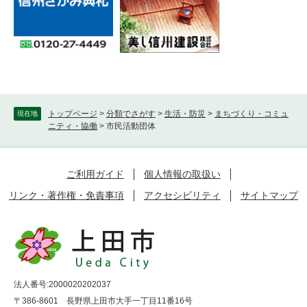
トップページ
>
分類でさがす
>
生活・防災
>
まちづくり・コミュ
現在地
ニティ・協働
>
市民活動団体
ご利用ガイド
個人情報の取扱い
リンク・著作権・免責事項
アクセシビリティ
サイトマップ
法人番号:2000020202037
〒386-8601 長野県上田市大手一丁目11番16号