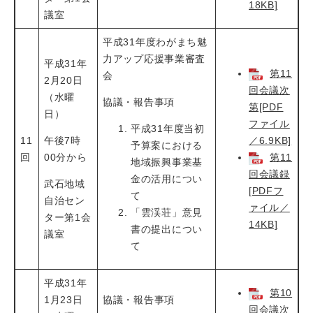
18KB]
議室
平成31年度わがまち魅
力アップ応援事業審査
平成31年
第11
会
2月20日
回会議次
（水曜
協議・報告事項
第[PDF
日）
ファイル
平成31年度当初
11
午後7時
／6.9KB]
予算案における
回
00分から
第11
地域振興事業基
回会議録
金の活用につい
武石地域
[PDFフ
て
自治セン
ァイル／
「雲渓荘」意見
ター第1会
14KB]
書の提出につい
議室
て
平成31年
第10
1月23日
協議・報告事項
回会議次