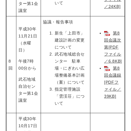
いて
ター第1会
／24KB]
議室
協議・報告事項
平成30年
新生「上田市」
第8
11月21日
建設計画の変更
回会議次
（水曜
について
第[PDF
日）
武石地域総合セ
ファイル
8
午後7時
ンター 駐車
／6.8KB]
回
00分から
場・にぎわい広
第8
場整備基本計画
回会議録
武石地域
（案）について
[PDFフ
自治セン
指定管理施設
ァイル／
ター第1会
「雲渓荘」につ
39KB]
議室
いて
平成30年
10月17日