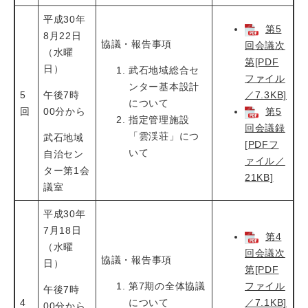
平成30年
第5
8月22日
協議・報告事項
回会議次
（水曜
第[PDF
日）
武石地域総合セ
ファイル
ンター基本設計
5
午後7時
／7.3KB]
について
回
00分から
第5
指定管理施設
回会議録
「雲渓荘」につ
武石地域
[PDFフ
いて
自治セン
ァイル／
ター第1会
21KB]
議室
平成30年
7月18日
第4
（水曜
回会議次
協議・報告事項
日）
第[PDF
第7期の全体協議
ファイル
午後7時
4
について
／7.1KB]
00分から