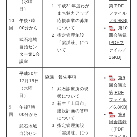
（水曜
平成31年度わが
第[PDF
日）
まち魅力アップ
ファイル
10
午後7時
応援事業の募集
／6.9KB]
回
00分から
について
第10
指定管理施設
回会議録
武石地域
「雲渓荘」につ
[PDFフ
自治セン
いて
ァイル／
ター第1会
16KB]
議室
平成30年
協議・報告事項
第9
12月19日
回会議次
（水曜
武石診療所の現
第[PDF
日）
状について
ファイル
新生「上田市」
9
午後7時
／6.8KB]
建設計画の答申
回
00分から
第9
について
回会議録
指定管理施設
武石地域
（[PDF
「雲渓荘」につ
自治セン
ファイル