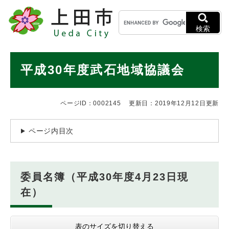
ペ
メニューを飛ばして本文へ
キ
ー
ー
ジ
検索
ワ
の
ー
先
ド
本
頭
平成30年度武石地域協議会
検
で
文
索
す
。
ページID：0002145
更新日：2019年12月12日更新
ページ内目次
委員名簿（平成30年度4月23日現
在）
表のサイズを切り替える