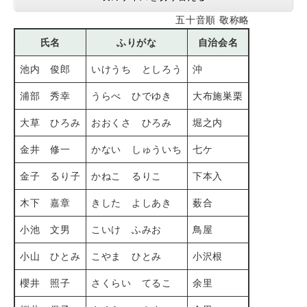
五十音順 敬称略
氏名
ふりがな
自治会名
池内 俊郎
いけうち としろう
沖
浦部 秀幸
うらべ ひでゆき
大布施巣栗
大草 ひろみ
おおくさ ひろみ
堀之内
金井 修一
かない しゅういち
七ケ
金子 るり子
かねこ るりこ
下本入
木下 嘉章
きした よしあき
薮合
小池 文男
こいけ ふみお
鳥屋
小山 ひとみ
こやま ひとみ
小沢根
櫻井 照子
さくらい てるこ
余里