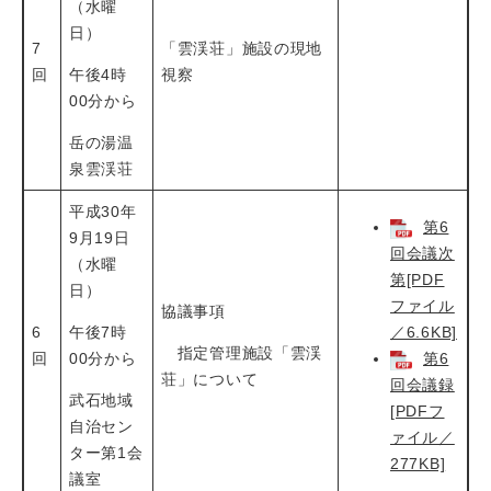
（水曜
日）
7
「雲渓荘」施設の現地
回
午後4時
視察
00分から
岳の湯温
泉雲渓荘
平成30年
第6
9月19日
回会議次
（水曜
第[PDF
日）
ファイル
協議事項
6
午後7時
／6.6KB]
指定管理施設「雲渓
回
00分から
第6
荘」について
回会議録
武石地域
[PDFフ
自治セン
ァイル／
ター第1会
277KB]
議室