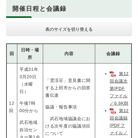
開催日程と会議録
表のサイズを切り替える
日時・場
回
内容
会議録
所
平成31年
第12
3月20日
「雲渓荘」意見書に関
回会議次
（水曜
する上田市からの回答
第[PDF
日）
書伝達
ファイル
12
午後7時
／6.9KB]
協議・報告事項
回
00分から
第12
回会議録
武石地域協議会にお
武石地域
[PDFフ
ける次年度の協議項目
自治セン
ァイル／
について
ター第1会