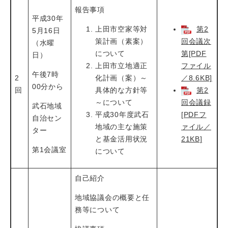
報告事項
平成30年
上田市空家等対
第2
5月16日
策計画（素案）
回会議次
（水曜
について
第[PDF
日）
上田市立地適正
ファイル
午後7時
2
化計画（案）～
／8.6KB]
00分から
回
具体的な方針等
第2
～について
回会議録
武石地域
平成30年度武石
[PDFフ
自治セン
地域の主な施策
ァイル／
ター
と基金活用状況
21KB]
第1会議室
について
自己紹介
地域協議会の概要と任
務等について