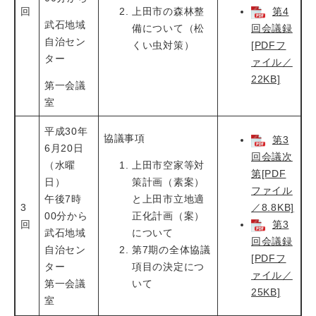
回
上田市の森林整
第4
武石地域
備について（松
回会議録
自治セン
くい虫対策）
[PDFフ
ター
ァイル／
22KB]
第一会議
室
平成30年
協議事項
第3
6月20日
回会議次
（水曜
上田市空家等対
第[PDF
日）
策計画（素案）
ファイル
午後7時
と上田市立地適
3
／8.8KB]
00分から
正化計画（案）
回
第3
武石地域
について
回会議録
自治セン
第7期の全体協議
[PDFフ
ター
項目の決定につ
ァイル／
第一会議
いて
25KB]
室