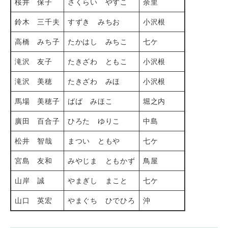
桜井 保子
さくらい やすこ
余里
鈴木 三千夫
すずき みちお
小沢根
高橋 みち子
たかはし みちこ
七ケ
滝沢 友子
たきざわ ともこ
小沢根
滝沢 美穂
たきざわ みほ
小沢根
馬場 美穂子
ばば みほこ
堀之内
廣田 百合子
ひろた ゆりこ
中島
松井 智哉
まつい ともや
七ケ
宮島 友和
みやじま ともかず
鳥屋
山岸 誠
やまぎし まこと
七ケ
山口 英宏
やまぐち ひでひろ
沖