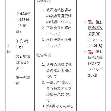
協議事項
武石地域協議会
平成30年
の会議運営要綱
4月23日
の確認について
第1
（月曜
正副会長の選出
回会議次
日）
について
第[PDF
次回会議の開催
ファイル
午後3時
1
について
／10KB]
30分
回
第1
報告事項
武石地域
回会議録
自治セン
[PDFフ
過去の地域協議
ター
ァイル／
会の取組実績に
20KB]
ついて
第一会議
平成30年度わが
室
まち魅力アップ
応援事業につい
て
第6期からの申し