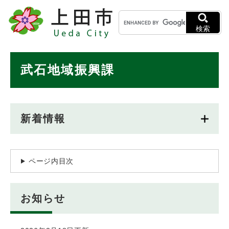
ペ
メニューを飛ばして本文へ
キ
ー
ー
ジ
検索
ワ
の
ー
先
ド
本
頭
武石地域振興課
検
で
文
索
す
。
新着情報
ページ内目次
お知らせ