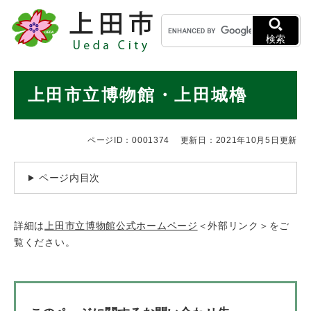
ペ
メニューを飛ばして本文へ
キ
ー
ー
ジ
検索
ワ
の
ー
先
ド
本
頭
上田市立博物館・上田城櫓
検
で
文
索
す
。
ページID：0001374
更新日：2021年10月5日更新
ページ内目次
詳細は
上田市立博物館公式ホームページ
＜外部リンク＞
をご
覧ください。