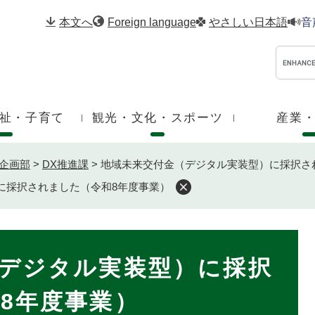
メニューを飛ばして本文へ
本文へ
Foreign language
やさしい日本語
音
祉・子育て
観光・文化・スポーツ
産業
企画部
>
DX推進課
>
地域未来交付金（デジタル実装型）に採択さ
に採択されました（令和8年度事業）
デジタル実装型）に採択
8年度事業）