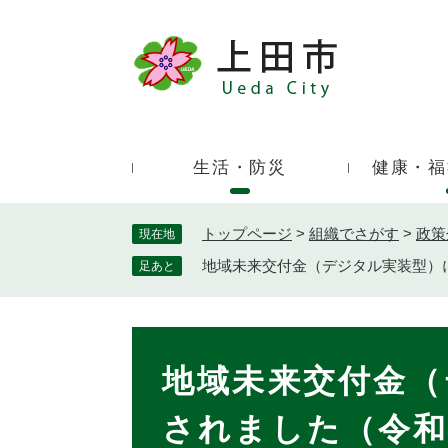
ペ
ー
ジ
キ
の
ー
先
ワ
頭
ー
で
生活・防災
健康・福
ド
す
検
。
索
トップページ
>
組織でさがす
>
政策
現在地
地域未来交付金（デジタル実装型）
足あと
本
文
地域未来交付金（
されました（令和