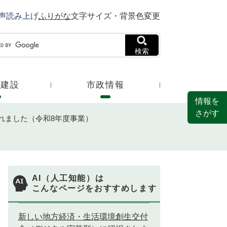
声読み上げ
ふりがな
文字サイズ・背景色変更
検索
・建設
市政情報
情報を
さがす
れました（令和8年度事業）
AI（人工知能）は
こんなページをおすすめします
新しい地方経済・生活環境創生交付