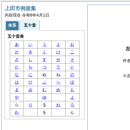
上田市例規集
内容現在 令和8年4月1日
体系
五十音
五十音表
あ
い
う
え
お
か
き
く
け
こ
さ
し
す
せ
そ
件
た
ち
つ
て
と
な
に
ぬ
ね
の
※
は
ひ
ふ
へ
ほ
ま
み
む
め
も
や
ゆ
よ
ら
り
る
れ
ろ
わ
を
ん