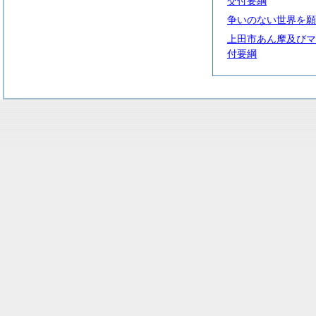
交付要綱
争いのない世界を願
上田市あん摩及びマ
付要綱