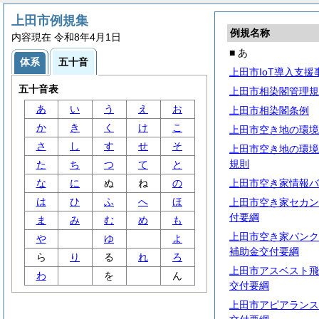
上田市例規集
例規名称
内容現在 令和8年4月1日
■ あ
体系
五十音
上田市IoT導入支
五十音表
上田市相染閣管理規
あ
い
う
え
お
上田市相染閣条例
か
き
く
け
こ
上田市空き地の環境
さ
し
す
せ
そ
上田市空き地の環境
規則
た
ち
つ
て
と
な
に
ぬ
ね
の
上田市空き家情報バ
は
ひ
ふ
へ
ほ
上田市空き家セカン
付要綱
ま
み
む
め
も
上田市空き家バンク
や
ゆ
よ
補助金交付要綱
ら
り
る
れ
ろ
上田市アスベスト飛
わ
を
ん
交付要綱
上田市アピアランス