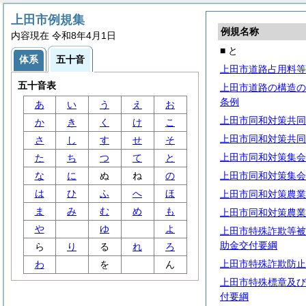
上田市例規集
例規名称
内容現在 令和8年4月1日
■ と
体系
五十音
上田市道路占用料等
五十音表
上田市道路の構造の
条例
あ
い
う
え
お
上田市同和対策共同
か
き
く
け
こ
上田市同和対策共同
さ
し
す
せ
そ
上田市同和対策集会
た
ち
つ
て
と
な
に
ぬ
ね
の
上田市同和対策集会
は
ひ
ふ
へ
ほ
上田市同和対策農業
ま
み
む
め
も
上田市同和対策農業
や
ゆ
よ
上田市特殊詐欺等被
助金交付要綱
ら
り
る
れ
ろ
上田市特殊詐欺防止
わ
を
ん
上田市特殊標章及び
付要綱