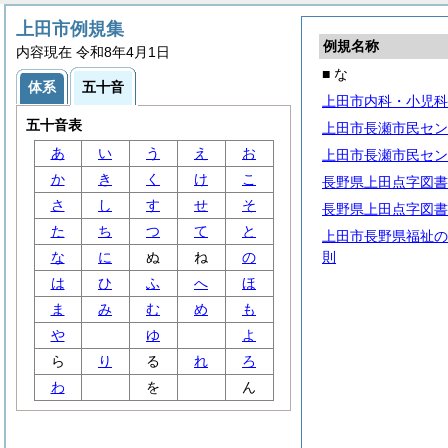
上田市例規集
例規名称
内容現在 令和8年4月1日
■ な
体系
五十音
上田市内科・小児科
五十音表
上田市長瀬市民セン
あ
い
う
え
お
上田市長瀬市民セン
か
き
く
け
こ
長野県上田点字図書
さ
し
す
せ
そ
長野県上田点字図書
た
ち
つ
て
と
上田市長野県福祉の
な
に
ぬ
ね
の
則
は
ひ
ふ
へ
ほ
ま
み
む
め
も
や
ゆ
よ
ら
り
る
れ
ろ
わ
を
ん